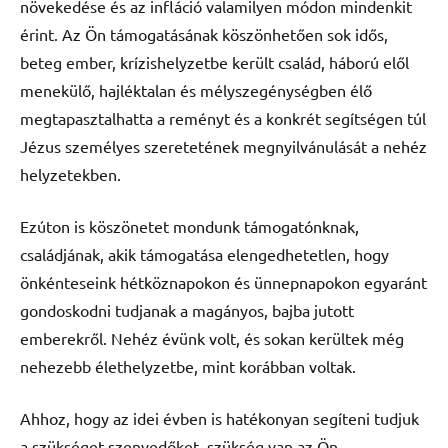
növekedése és az infláció valamilyen módon mindenkit
érint. Az Ön támogatásának köszönhetően sok idős,
beteg ember, krízishelyzetbe került család, háború elől
menekülő, hajléktalan és mélyszegénységben élő
megtapasztalhatta a reményt és a konkrét segítségen túl
Jézus személyes szeretetének megnyilvánulását a nehéz
helyzetekben.
Ezúton is köszönetet mondunk támogatónknak,
családjának, akik támogatása elengedhetetlen, hogy
önkénteseink hétköznapokon és ünnepnapokon egyaránt
gondoskodni tudjanak a magányos, bajba jutott
emberekről. Nehéz évünk volt, és sokan kerültek még
nehezebb élethelyzetbe, mint korábban voltak.
Ahhoz, hogy az idei évben is hatékonyan segíteni tudjuk
a szükséget szenvedőket, szükség van az Ön