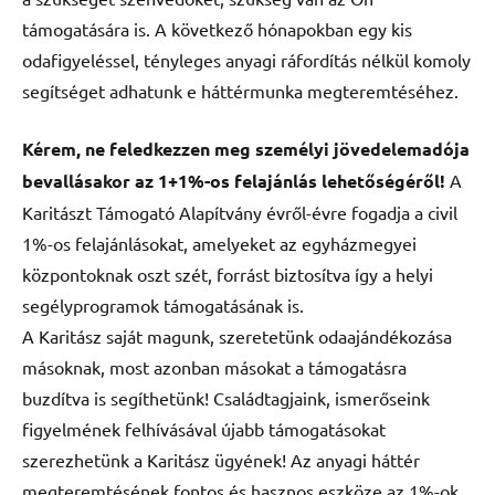
támogatására is. A következő hónapokban egy kis
odafigyeléssel, tényleges anyagi ráfordítás nélkül komoly
segítséget adhatunk e háttérmunka megteremtéséhez.
Kérem, ne feledkezzen meg személyi jövedelemadója
bevallásakor az 1+1%-os felajánlás lehetőségéről!
A
Karitászt Támogató Alapítvány évről-évre fogadja a civil
1%-os felajánlásokat, amelyeket az egyházmegyei
központoknak oszt szét, forrást biztosítva így a helyi
segélyprogramok támogatásának is.
A Karitász saját magunk, szeretetünk odaajándékozása
másoknak, most azonban másokat a támogatásra
buzdítva is segíthetünk! Családtagjaink, ismerőseink
figyelmének felhívásával újabb támogatásokat
szerezhetünk a Karitász ügyének! Az anyagi háttér
megteremtésének fontos és hasznos eszköze az 1%-ok