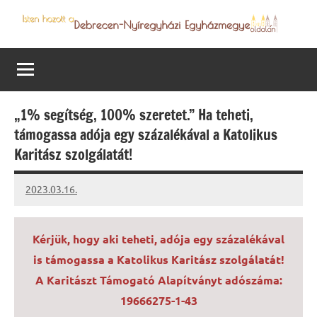
Skip
to
Debrecen-
Egyházmegyénk
content
hírei,
Nyíregyházi
programjai
Egyházmegye
„1% segítség, 100% szeretet.” Ha teheti,
támogassa adója egy százalékával a Katolikus
Karitász szolgálatát!
2023.03.16.
kovacs.agi
Kérjük, hogy aki teheti, adója egy százalékával
is támogassa a Katolikus Karitász szolgálatát!
A Karitászt Támogató Alapítványt adószáma:
19666275-1-43