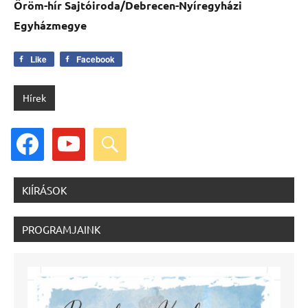
Öröm-hír Sajtóiroda/Debrecen-Nyíregyházi
Egyházmegye
Like
Facebook
Hírek
facebook
youtube
search
KIÍRÁSOK
PROGRAMJAINK