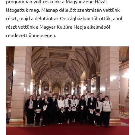
programban volt részünk: a Magyar Zene Házát
látogattuk meg. Másnap délelőtt szentmisén vettünk
részt, majd a délutánt az Országházban töltöttük, ahol
részt vettünk a Magyar Kultúra Napja alkalmából
rendezett ünnepségen.