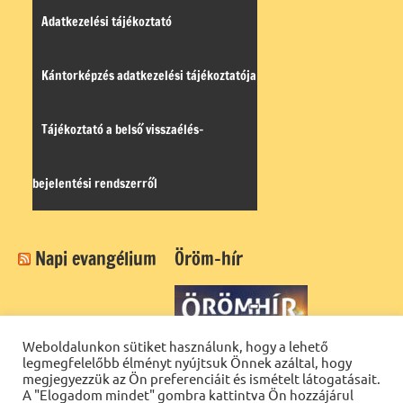
Adatkezelési tájékoztató
Kántorképzés adatkezelési tájékoztatója
Tájékoztató a belső visszaélés-
bejelentési rendszerről
Napi evangélium
Öröm-hír
Weboldalunkon sütiket használunk, hogy a lehető
legmegfelelőbb élményt nyújtsuk Önnek azáltal, hogy
megjegyezzük az Ön preferenciáit és ismételt látogatásait.
A "Elogadom mindet" gombra kattintva Ön hozzájárul