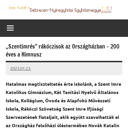
Skip
to
Debrecen-
Egyházmegyénk
content
hírei,
Nyíregyházi
programjai
Egyházmegye
„Szentimrés” rákóczisok az Országházban – 200
éves a Himnusz
2023.01.23.
kovacs.agi
Hatalmas megtiszteltetés érte iskolánk, a Szent Imre
Katolikus Gimnázium, Két Tanítási Nyelvű Általános
Iskola, Kollégium, Óvoda és Alapfokú Művészeti
Iskola, Rákóczi Szövetség Szent Imre Ifjúsági
Szervezetének fiataljait, akik együtt szavalhatták el
az Országház felsőházi üléstermében Novák Katalin