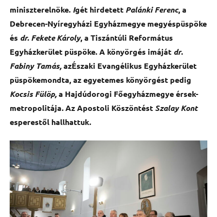
miniszterelnök
e.
I
gét hirdetett
Palánki Ferenc
, a
Debrecen-Nyíregyházi Egyházmegye megyéspüspöke
és
dr. Fekete Károly
, a Tiszántúli Református
Egyházkerület püspöke. A
könyörgés
imáját
dr
.
Fabiny Tamás,
az
Északi Evangélikus Egyházkerület
püspökemondta, az egyetemes könyörgést pedig
Kocsis Fülöp,
a Hajdúdorogi Főegyházmegye érsek-
metropolitája
.
Az Apostoli Köszöntést
Szalay Kont
esperestől hallhattuk
.