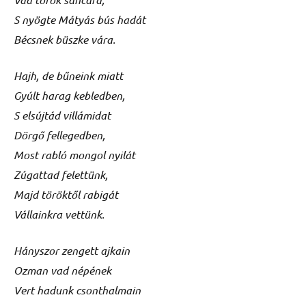
S nyögte Mátyás bús hadát
Bécsnek büszke vára.
Hajh, de bűneink miatt
Gyúlt harag kebledben,
S elsújtád villámidat
Dörgő fellegedben,
Most rabló mongol nyilát
Zúgattad felettünk,
Majd töröktől rabigát
Vállainkra vettünk.
Hányszor zengett ajkain
Ozman vad népének
Vert hadunk csonthalmain