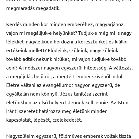
megmaradás megadatik.
Kérdés minden kor minden emberéhez, magyarjához:
vajon mi megálljuk-e helyünket? Tudjuk-e még mi is nagy
lélekkel, nagylelkűen hordozni a keresztünket és kiállni
értékeink mellett? Elődeink, szüleink, nagyszüleink
tovább adták nekünk hitüket, mi vajon tudjuk-e tovább
adni? A módszer nagyon egyszerű: hitelesség! A változás,
a megújulás belülről, a megtért ember szívéből indul.
Életre váltani az evangéliumot nagyon egyszerű, de
egyáltalán nem könnyű! Jézus tanítása szerint
életünkben az első helyen Istennek kell lennie. Az Isten
iránti szeretet határozza meg életünk minden
kapcsolatát, lépését, cselekedetét.
Nagyszüleim egyszerű, földműves emberek voltak tiszta