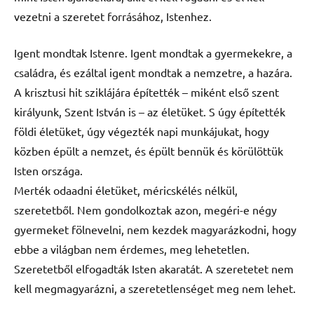
vezetni a szeretet forrásához, Istenhez.
Igent mondtak Istenre. Igent mondtak a gyermekekre, a
családra, és ezáltal igent mondtak a nemzetre, a hazára.
A krisztusi hit sziklájára építették – miként első szent
királyunk, Szent István is – az életüket. S úgy építették
földi életüket, úgy végezték napi munkájukat, hogy
közben épült a nemzet, és épült bennük és körülöttük
Isten országa.
Merték odaadni életüket, méricskélés nélkül,
szeretetből. Nem gondolkoztak azon, megéri-e négy
gyermeket fölnevelni, nem kezdek magyarázkodni, hogy
ebbe a világban nem érdemes, meg lehetetlen.
Szeretetből elfogadták Isten akaratát. A szeretetet nem
kell megmagyarázni, a szeretetlenséget meg nem lehet.