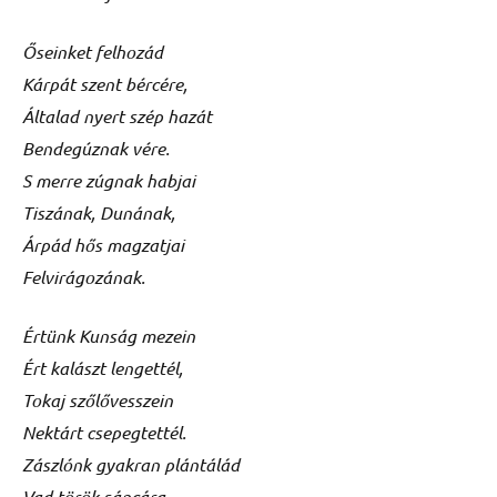
Őseinket felhozád
Kárpát szent bércére,
Általad nyert szép hazát
Bendegúznak vére.
S merre zúgnak habjai
Tiszának, Dunának,
Árpád hős magzatjai
Felvirágozának.
Értünk Kunság mezein
Ért kalászt lengettél,
Tokaj szőlővesszein
Nektárt csepegtettél.
Zászlónk gyakran plántálád
Vad török sáncára,