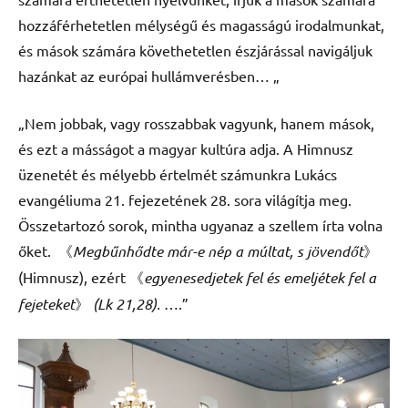
hozzáférhetetlen mélységű és magasságú irodalmunkat,
és mások számára követhetetlen észjárással navigáljuk
hazánkat az európai hullámverésben… „
„Nem jobbak, vagy rosszabbak vagyunk, hanem mások,
és ezt a másságot a magyar kultúra adja. A Himnusz
üzenetét és mélyebb értelmét számunkra Lukács
evangéliuma 21. fejezetének 28. sora világítja meg.
Összetartozó sorok, mintha ugyanaz a szellem írta volna
őket. 《
Megbűnhődte már-e nép a múltat, s jövendőt
》
(Himnusz), ezért 《
egyenesedjetek fel és emeljétek fel a
fejeteket
》
(Lk 21,28).
….”