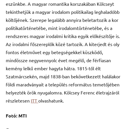
eszünkbe. A magyar romantika korszakában Kölcseyt
tekinthetjük a magyar irodalom politikailag leghaladóbb
költőjének. Szerepe legalább annyira beletartozik a kor
politikatörténetébe, mint irodalomtörténetébe, és a
rendszeres magyar irodalmi kritika egyik előkészítője is.
Az irodalmi főszereplők közé tartozik. A kiterjedt és oly
fontos életművet egy betegségekkel küszködő,
mindössze negyvennyolc évet megélő, de férfiasan
kemény lelkű ember hagyta hátra. 1815-től élt
Szatmárcsekén, majd 1838-ban bekövetkezett halálakor
földi maradványait a település református temetőjében
helyezték örök nyugalomra. Kölcsey Ferenc életrajzáról
részletesen
ITT
olvashatunk.
Fotó: MTI