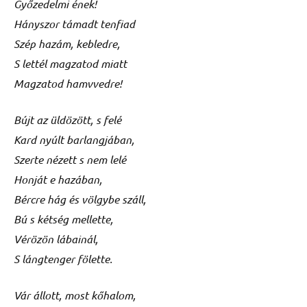
Győzedelmi ének!
Hányszor támadt tenfiad
Szép hazám, kebledre,
S lettél magzatod miatt
Magzatod hamvvedre!
Bújt az üldözött, s felé
Kard nyúlt barlangjában,
Szerte nézett s nem lelé
Honját e hazában,
Bércre hág és völgybe száll,
Bú s kétség mellette,
Vérözön lábainál,
S lángtenger fölette.
Vár állott, most kőhalom,