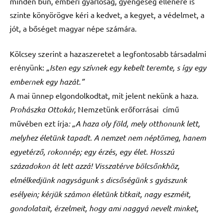
minden bűn, emberi gyarlóság, gyengeség ellenére is
szinte könyörögve kéri a kedvet, a kegyet, a védelmet, a
jót, a bőséget magyar népe számára.
Kölcsey szerint a hazaszeretet a legfontosabb társadalmi
erényünk:
„Isten egy szívnek egy kebelt teremte, s így egy
embernek egy hazát.”
A mai ünnep elgondolkodtat, mit jelent nekünk a haza.
Prohászka Ottokár,
Nemzetünk erőforrásai című
művében ezt írja
: „A haza oly föld, mely otthonunk lett,
melyhez életünk tapadt. A nemzet nem néptömeg, hanem
egyetérző, rokonnép; egy érzés, egy élet. Hosszú
századokon át lett azzá! Visszatérve bölcsőnkhöz,
elmélkedjünk nagyságunk s dicsőségünk s gyászunk
esélyein; kérjük számon életünk titkait, nagy eszméit,
gondolatait, érzelmeit, hogy ami naggyá nevelt minket,