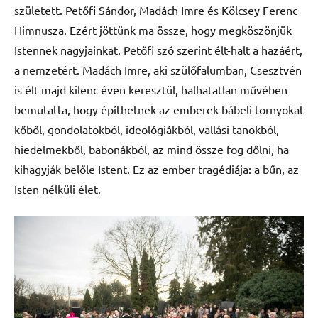
született. Petőfi Sándor, Madách Imre és Kölcsey Ferenc
Himnusza. Ezért jöttünk ma össze, hogy megköszönjük
Istennek nagyjainkat. Petőfi szó szerint élt-halt a hazáért,
a nemzetért. Madách Imre, aki szülőfalumban, Csesztvén
is élt majd kilenc éven keresztül, halhatatlan művében
bemutatta, hogy építhetnek az emberek bábeli tornyokat
kőből, gondolatokból, ideológiákból, vallási tanokból,
hiedelmekből, babonákból, az mind össze fog dőlni, ha
kihagyják belőle Istent. Ez az ember tragédiája: a bűn, az
Isten nélküli élet.