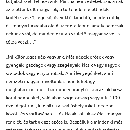
kútjából száll fel hozzánk. Mintha nemzedékek százainak
az előttünk élt magyarok, a történelem előtti idők
ködébe vesző, legelső, őseinktől kiinduló, minden eddig
élt magyart magába ölelő üzenete lenne, amely nemcsak
nekünk szól, de minden ezután születő magyar szívét is
célba veszi….”
„Mi különleges nép vagyunk. Más népek erősek vagy
gyengék, gazdagok vagy szegények, kicsik vagy nagyok,
szabadok vagy elnyomottak. A mi lényegünket, a mi
nemzeti magyar mivoltunkat nem lehet így
meghatározni, mert bár minden irányból szárazföld vesz
körül bennünket, valójában szigetország vagyunk. 1100
éve idejöttünk, kijelöltük a szálláshelyünket idegenek
között és szorításában … és kialakítottuk az élet magyar
rendjét, és tartjuk azt azóta is. Beszéljük a mindenki más
számára érthetetlen nyelvünket, írjuk a mások számára