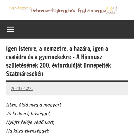
Skip
to
Debrecen-
Egyházmegyénk
content
hírei,
Nyíregyházi
programjai
Egyházmegye
Igen Istenre, a nemzetre, a hazára, igen a
családra és a gyermekekre – A Himnusz
születésének 200. évfordulóját ünnepelték
Szatmárcsekén
2023.01.22.
kovacs.agi
Isten, áldd meg a magyart
Jó kedvvel, bőséggel,
Nyújts feléje védő kart,
Ha küzd ellenséggel;