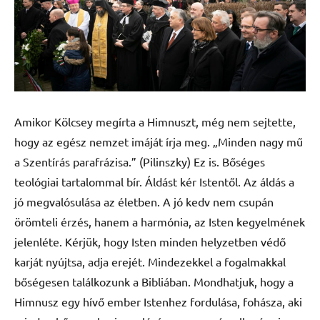
Amikor Kölcsey megírta a Himnuszt, még nem sejtette,
hogy az egész nemzet imáját írja meg. „Minden nagy mű
a Szentírás parafrázisa.” (Pilinszky) Ez is. Bőséges
teológiai tartalommal bír. Áldást kér Istentől. Az áldás a
jó megvalósulása az életben. A jó kedv nem csupán
örömteli érzés, hanem a harmónia, az Isten kegyelmének
jelenléte. Kérjük, hogy Isten minden helyzetben védő
karját nyújtsa, adja erejét. Mindezekkel a fogalmakkal
bőségesen találkozunk a Bibliában. Mondhatjuk, hogy a
Himnusz egy hívő ember Istenhez fordulása, fohásza, aki