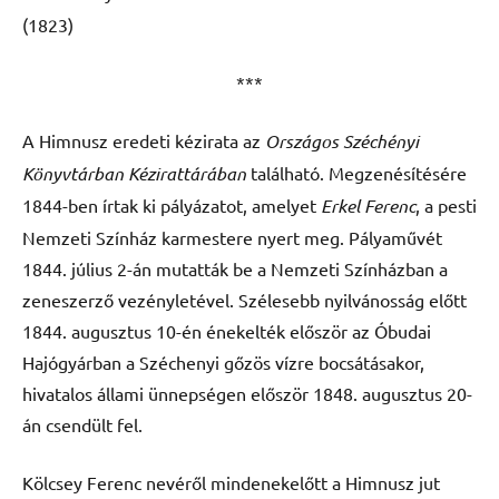
(1823)
***
A Himnusz eredeti kézirata az
Országos Széchényi
Könyvtárban Ké
zirattárában
található. Megzenésítésére
1844-ben írtak ki pályázatot, amelyet
Erkel Ferenc
, a pesti
Nemzeti Színház karmestere nyert meg. Pályaművét
1844. július 2-án mutatták be a Nemzeti Színházban a
zeneszerző vezényletével. Szélesebb nyilvánosság előtt
1844. augusztus 10-én énekelték először az Óbudai
Hajógyárban a Széchenyi gőzös vízre bocsátásakor,
hivatalos állami ünnepségen először 1848. augusztus 20-
án csendült fel.
Kölcsey Ferenc nevéről mindenekelőtt a Himnusz jut