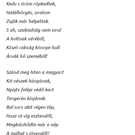
Kedv s öröm röpkedtek,
Halálhörgés, siralom
Zajlik már helyettek.
S ah, szabadság nem virul
A holtnak véréből,
Kínzó rabság könnye hull
Árvák hő szeméből!
Szánd meg Isten a magyart
Kit vészek hányának,
Nyújts feléje védő kart
Tengerén kínjának.
Bal sors akit régen tép,
Hozz rá víg esztendőt,
Megbűnhődte már e nép
A múltat s jövendőt!