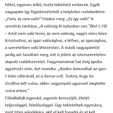
hittel, egyenes lelkű, tiszta tekintetű emberek. Egyik
nagyapám így figyelmeztetett a helytelen cselekedetre:
„Fiam, ez nem való!”
Máskor meg:
„Ez így való!”
A
szentírás tanítása:
„A valóság Krisztusban van.”(Kol 1,19)
– Amit nem való tenni, az nem valóság, vagyis nincs köze
Krisztushoz, az igazi valósághoz, a léthez, az igazsághoz,
a szeretetben való létezéshez. A másik nagyapámtól
pedig azt tanultam meg, mit is jelent az istenszereteten
alapuló családszeretet. Nagymamámat hat évig ápolta
agyvérzés után. Azt mondta:
„Amikor kimondtuk az igen-
t Isten oltáránál, ez is benne volt. Tudom, hogy ha
fordítva lett volna, akkor nagyanyád ugyanezt megtette
volna értem.”
Fölvállalták egymást, egymás keresztjét, életét
teljességgel, felelősséggel. Úgy tekintettek egymásra,
mint Isten ajándékára, akit el kell fogadni és el kell