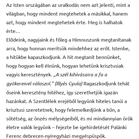
Az Isten országában az uralkodás nem azt jelenti, mint a
világban, hogy mindent megtehetek a másikkal, hanem
azt, hogy mindent megtehetek érte. Meg is halhatok
érte…
Elődeink, nagyjaink és főleg a Himnuszunk megtanítanak
arra, hogy honnan merítsük mindehhez az erőt. Istenbe,
a hitükbe kapaszkodjunk. A hit megtanít bennünket,
hogy hogyan kell élnünk, hogyan lehetünk krisztusiak
vagyis keresztények.
„A szél kihívásaira a fa a
gyökereivel válaszol.” (Illyés Gyula)
Ragaszkodjunk tehát
őseink keresztény hitéhez, így szerethetjük igazán
hazánkat. A Szentlélek erejéből legyünk hiteles tanúi a
krisztusi szeretetnek, hogy felemelkedjünk a bűn, a
sötétség, az önzés mélységeiből, és mi mindannyian örök
életre valók legyünk – fejezte be igehirdetését Palánki
Ferenc debrecen-nyíregyházi megyéspüspök.