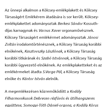
Az ünnepi alkalmon a Kölcsey-emlékplakett és Kölcsey
Társaságért Emlékérem átadására is sor került. Kölcsey-
emlékplakettet adományoztak
Berkesi Sándor
Kossuth-
díjas karnagynak és
Varnus Xaver
orgonaművésznek.
Kölcsey Társaságért emlékérmet adományoztak
Jánosi
Zoltán
irodalomtörténésznek, a Kölcsey Társaság korábbi
elnökének,
Kasztovszky Lászlónak
, a Kölcsey Társaság
korábbi titkárának és
Szabó Istvánnak
, a Kölcsey Társaság
korábbi ügyvezető elnökének. Az emlékplaketteket és az
emlékérmeket átadta
S.Varga Pál
, a Kölcsey Társaság
elnöke és
Kántor István
alelnök.
A megemlékezésen közreműködött a
Kodály
Filharmonikusok Debrecen rézfúvós és ütőhangszeres
együttese, Somogyi-Tóth Dániel-orgona,
a Kodály Kórus