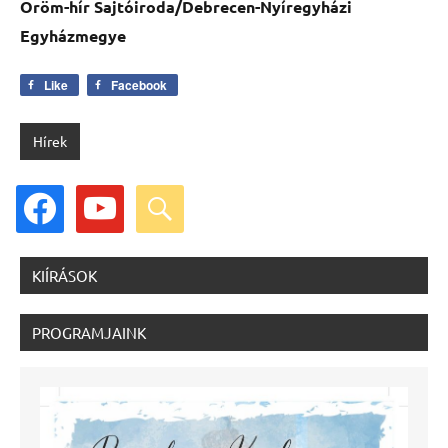
Öröm-hír Sajtóiroda/Debrecen-Nyíregyházi
Egyházmegye
Like
Facebook
Hírek
facebook
youtube
search
KIÍRÁSOK
PROGRAMJAINK