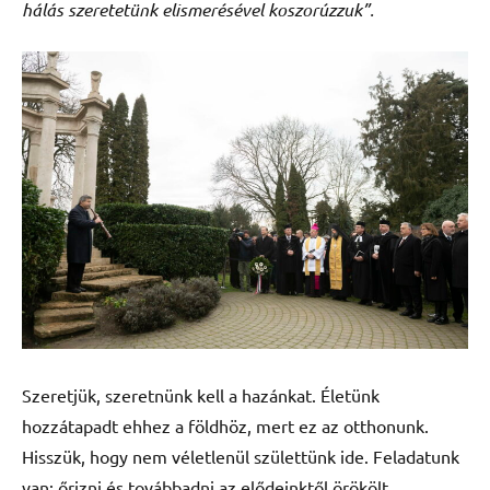
hálás szeretetünk elismerésével koszorúzzuk”.
Szeretjük, szeretnünk kell a hazánkat. Életünk
hozzátapadt ehhez a földhöz, mert ez az otthonunk.
Hisszük, hogy nem véletlenül születtünk ide. Feladatunk
van: őrizni és továbbadni az elődeinktől örökölt