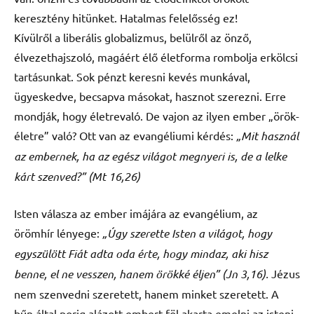
keresztény hitünket. Hatalmas felelősség ez!
Kívülről a liberális globalizmus, belülről az önző,
élvezethajszoló, magáért élő életforma rombolja erkölcsi
tartásunkat. Sok pénzt keresni kevés munkával,
ügyeskedve, becsapva másokat, hasznot szerezni. Erre
mondják, hogy életrevaló. De vajon az ilyen ember „örök-
életre” való? Ott van az evangéliumi kérdés:
„Mit használ
az embernek, ha az egész világot megnyeri is, de a lelke
kárt szenved?” (Mt 16,26)
Isten válasza az ember imájára az evangélium, az
örömhír lényege:
„Úgy szerette Isten a világot, hogy
egyszülött Fiát adta oda érte, hogy mindaz, aki hisz
benne, el ne vesszen, hanem örökké éljen” (Jn 3,16).
Jézus
nem szenvedni szeretett, hanem minket szeretett. A
bűn által porig alázott embert föl akarta emelni az isteni