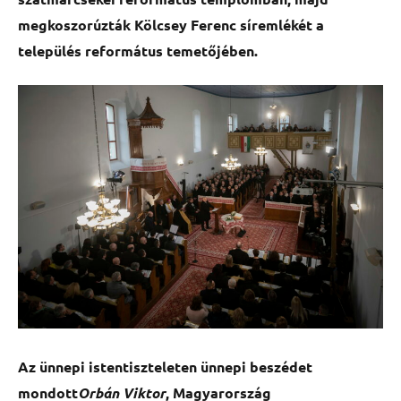
megkoszorúzták Kölcsey Ferenc síremlékét a
település református temetőjében.
Az ünnepi istentiszteleten
ünnepi beszédet
mondott
Orbán Viktor
, Magyarország