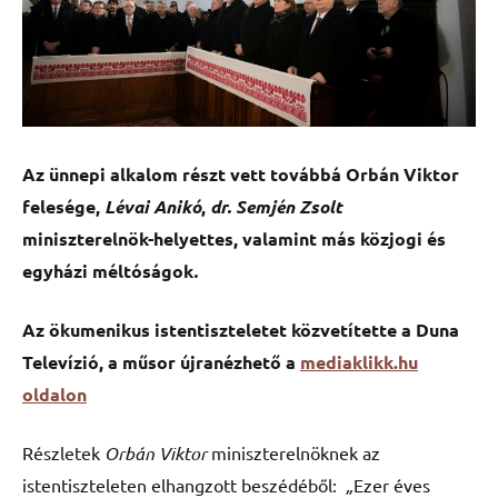
Az ünnepi alkalom részt vett továbbá Orbán Viktor
felesége,
Lévai Anikó
,
dr. Semjén Zsolt
miniszterelnök-helyettes, valamint más közjogi és
egyházi méltóságok
.
Az ökumenikus istentiszteletet közvetítette a Duna
Televízió, a műsor újranézhető a
mediaklikk.hu
oldalon
Részletek
Orbán Viktor
miniszterelnöknek az
istentiszteleten elhangzott beszédéből:
„
Ezer éves