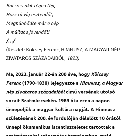
Bal sors akit régen tép,
Hozz rá víg esztendőt,
Megbűnhődte már e nép
A múltat s jövendőt!
/…/
(Részlet: Kölcsey Ferenc, HIMNUSZ, A MAGYAR NÉP
ZIVATAROS SZÁZADAIBÓL,
1823)
Ma, 2023. január 22-én 200 éve, hogy
Kölcsey
Ferenc
(1790-1838) lejegyezte a
Himnusz, a Magyar
nép zivataros századaiból
című versének utolsó
sorait Szatmárcsekén. 1989 óta ezen a napon
ünnepeljük a magyar kultúra napját. A Himnusz
születésének 200. évfordulóján délelőtt 10 órától
ünnepi ökumenikus istentiszteletet tartottak a
szatmárcsekei református templomban, majd