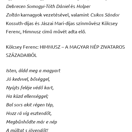
Debrecen
Somogyi-Tóth Dániel
és
Holper
Zoltán
karnagyok vezetésével, valamint
Csikos Sándor
Kossuth-díjas és Jászai Mari-díjas színművész Kölcsey
Ferenc, Himnusz című művét adta elő.
Kölcsey Ferenc: HIMNUSZ – A MAGYAR NÉP ZIVATAROS
SZÁZADAIBÓL
Isten, áldd meg a magyart
Jó kedvvel, bőséggel,
Nyújts feléje védő kart,
Ha küzd ellenséggel;
Bal sors akit régen tép,
Hozz rá víg esztendőt,
Megbűnhődte már e nép
A múltat s jövendőt!