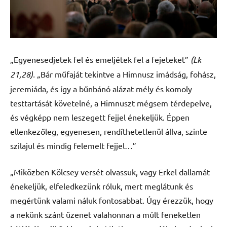
„Egyenesedjetek fel és emeljétek fel a fejeteket”
(Lk
21,28). „
Bár műfaját tekintve a Himnusz imádság, fohász,
jeremiáda, és így a bűnbánó alázat mély és komoly
testtartását követelné, a Himnuszt mégsem térdepelve,
és végképp nem leszegett fejjel énekeljük. Éppen
ellenkezőleg, egyenesen, rendíthetetlenül állva, szinte
szilajul és mindig felemelt fejjel…”
„Miközben Kölcsey versét olvassuk, vagy Erkel dallamát
énekeljük, elfeledkezünk róluk, mert meglátunk és
megértünk valami náluk fontosabbat. Úgy érezzük, hogy
a nekünk szánt üzenet valahonnan a múlt feneketlen