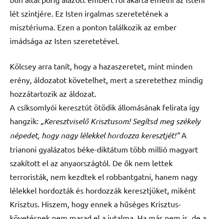
lét szintjére. Ez Isten irgalmas szeretetének a
misztériuma. Ezen a ponton találkozik az ember
imádsága az Isten szeretetével.
Kölcsey arra tanít, hogy a hazaszeretet, mint minden
erény, áldozatot követelhet, mert a szeretethez mindig
hozzátartozik az áldozat.
A csíksomlyói keresztút ötödik állomásának felirata így
hangzik:
„Keresztviselő Krisztusom! Segítsd meg székely
népedet, hogy nagy lélekkel hordozza keresztjét!”
A
trianoni gyalázatos béke-diktátum több millió magyart
szakított el az anyaországtól. De ők nem lettek
terroristák, nem kezdtek el robbantgatni, hanem nagy
lélekkel hordozták és hordozzák keresztjüket, miként
Krisztus. Hiszem, hogy ennek a hűséges Krisztus-
követésnek nem marad el a jutalma. Ha más nem is, de a