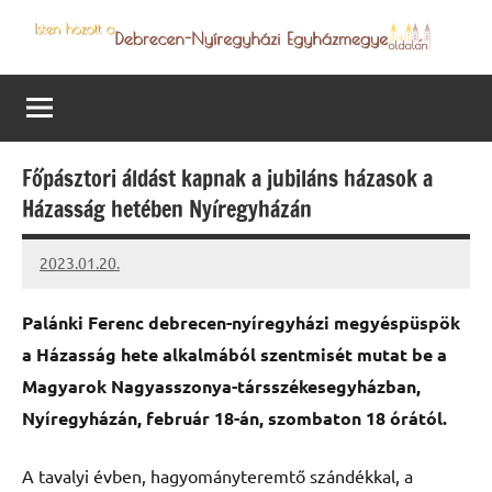
Skip
to
Debrecen-
Egyházmegyénk
content
hírei,
Nyíregyházi
programjai
Egyházmegye
Főpásztori áldást kapnak a jubiláns házasok a
Házasság hetében Nyíregyházán
2023.01.20.
kovacs.agi
Palánki Ferenc debrecen-nyíregyházi megyéspüspök
a Házasság hete alkalmából szentmisét mutat be a
Magyarok Nagyasszonya-társszékesegyházban,
Nyíregyházán, február 18-án, szombaton 18 órától.
A tavalyi évben, hagyományteremtő szándékkal, a