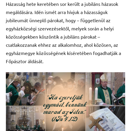
Házasság hete keretében sor került a jubiláns házasok
megáldására. Idén ismét arra hívjuk a házasságuk
jubileumát ünneplő párokat, hogy – függetlenül az
egyházközségi szervezésektől, melyek során a helyi
közösségekben köszöntik a jubiláns párokat –
csatlakozzanak ehhez az alkalomhoz, ahol közösen, az
egyházmegye közösségének kíséretében fogadhatják a
Főpásztor áldását.