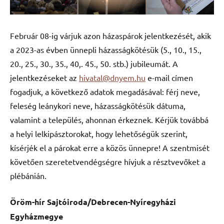
Február 08-ig várjuk azon házaspárok jelentkezését, akik
a 2023-as évben ünnepli házasságkötésük (5., 10., 15.,
20., 25., 30., 35., 40,. 45., 50. stb.) jubileumát. A
jelentkezéseket az
hivatal@dnyem.hu
e-mail címen
fogadjuk, a következő adatok megadásával: férj neve,
feleség leánykori neve, házasságkötésük dátuma,
valamint a település, ahonnan érkeznek. Kérjük továbbá
a helyi lelkipásztorokat, hogy lehetőségük szerint,
kísérjék el a párokat erre a közös ünnepre! A szentmisét
követően szeretetvendégségre hívjuk a résztvevőket a
plébánián.
Öröm-hír Sajtóiroda/Debrecen-Nyíregyházi
Egyházmegye