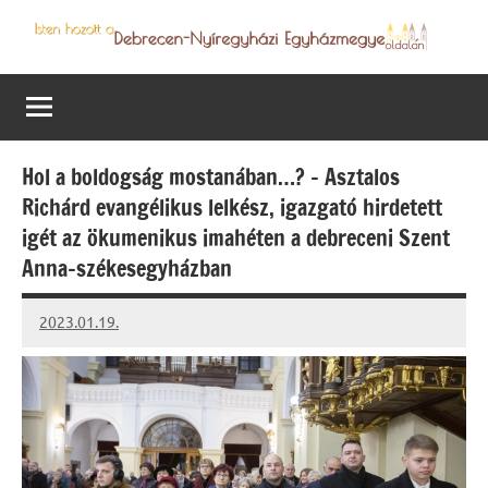
Skip
to
Debrecen-
Egyházmegyénk
content
hírei,
Nyíregyházi
programjai
Egyházmegye
Hol a boldogság mostanában…? – Asztalos
Richárd evangélikus lelkész, igazgató hirdetett
igét az ökumenikus imahéten a debreceni Szent
Anna-székesegyházban
2023.01.19.
kovacs.agi