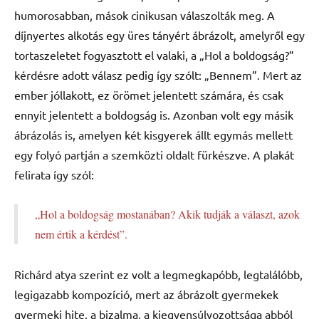
humorosabban, mások cinikusan válaszolták meg. A
díjnyertes alkotás egy üres tányért ábrázolt, amelyről egy
tortaszeletet fogyasztott el valaki, a „Hol a boldogság?”
kérdésre adott válasz pedig így szólt: „Bennem”. Mert az
ember jóllakott, ez örömet jelentett számára, és csak
ennyit jelentett a boldogság is. Azonban volt egy másik
ábrázolás is, amelyen két kisgyerek állt egymás mellett
egy folyó partján a szemközti oldalt fürkészve. A plakát
felirata így szól:
„Hol a boldogság mostanában? Akik tudják a választ, azok
nem értik a kérdést”.
Richárd atya szerint ez volt a legmegkapóbb, legtalálóbb,
legigazabb kompozíció, mert az ábrázolt gyermekek
gyermeki hite, a bizalma, a kiegyensúlyozottsága abból