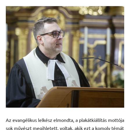
Az evangélikus lelkész elmondta, a plakátkiállítás mottója
sok művészt megihletett, voltak, akik ezt a komoly témát