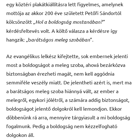
egy köztéri plakátkiállításra lett figyelmes, amelynek
mottója az akkor 200 éve született Petőfi Sándortól
kölcsönzött „
Hol a boldogság mostanában?”
kérdésfeltevés volt. A költő válasza a kérdésre így
hangzik: „b
arátságos meleg szobában
”.
Az evangélikus lelkész kifejtette, sok embernek jelenti
most a boldogságot a meleg szoba, ahová bezárkózva
biztonságban érezheti magát, nem kell aggódnia
semmiféle veszély miatt. De jelentheti azért is, mert ma
a barátságos meleg szoba hiánnyá vált, az ember a
melegről, egykori jólétről, a számára addig biztonságot,
boldogságot jelentő dolgokról kell lemondjon. Ekkor
döbbenünk rá arra, mennyire tárgyiasult a mi boldogság
fogalmunk. Pedig a boldogság nem kézzelfogható
dolgokon áll.