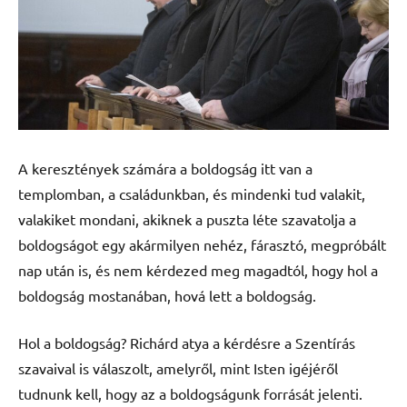
A keresztények számára a boldogság itt van a
templomban, a családunkban, és mindenki tud valakit,
valakiket mondani, akiknek a puszta léte szavatolja a
boldogságot egy akármilyen nehéz, fárasztó, megpróbált
nap után is, és nem kérdezed meg magadtól, hogy hol a
boldogság mostanában, hová lett a boldogság.
Hol a boldogság? Richárd atya a kérdésre a Szentírás
szavaival is válaszolt, amelyről, mint Isten igéjéről
tudnunk kell, hogy az a boldogságunk forrását jelenti.