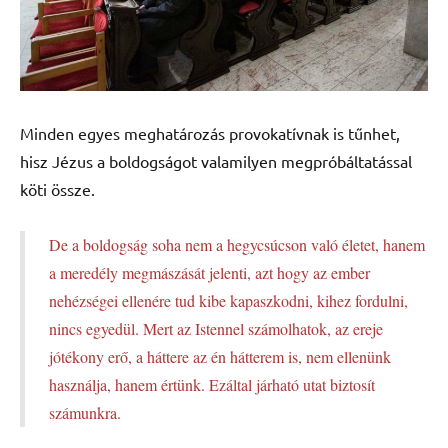
Minden egyes meghatározás provokatívnak is tűnhet,
hisz Jézus a boldogságot valamilyen megpróbáltatással
köti össze.
De a boldogság soha nem a hegycsúcson való életet, hanem
a meredély megmászását jelenti, azt hogy az ember
nehézségei ellenére tud kibe kapaszkodni, kihez fordulni,
nincs egyedül. Mert az Istennel számolhatok, az ereje
jótékony erő, a háttere az én hátterem is, nem ellenünk
használja, hanem értünk. Ezáltal járható utat biztosít
számunkra.