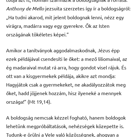
Anthony de Mello
jezsuita szerzetes így ír a boldogságról:
„Ha tudni akarod, mit jelent boldognak lenni, nézz egy
virágra, madárra vagy egy gyerekre. Ők az Isten
országának tökéletes képei.”
Amikor a tanítványok aggodalmaskodnak, Jézus épp
ezek példájával csendesíti le őket: a mező liliomaival, az
ég madaraival mutat rá arra, hogy gondot visel rájuk. És
ott van a kisgyermekek példája, akikre azt mondja:
Hagyjátok csak a gyermekeket, ne akadályozzátok meg
őket, hadd jöjjenek hozzám, hisz ilyeneké a mennyek
országa!” (Mt 19,14).
A boldogság nemcsak kézzel fogható, hanem boldogok
lehetünk megpróbáltatások, nehézségek közepette is.
Tudunk-e örülni a Vele való közösségnek, ahogyan a