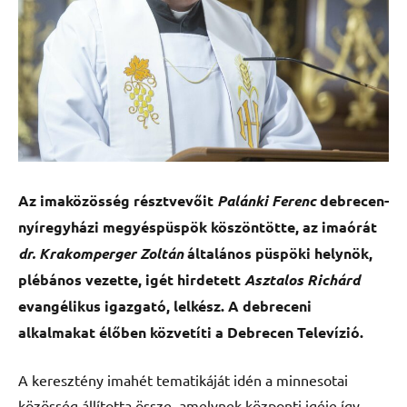
Az imaközösség résztvevőit
Palánki Ferenc
debrecen-
nyíregyházi megyéspüspök köszöntötte, az imaórát
dr. Krakomperger Zoltán
általános püspöki helynök,
plébános vezette, igét hirdetett
Asztalos Richárd
evangélikus igazgató, lelkész. A debreceni
alkalmakat élőben közvetíti a Debrecen Televízió.
A keresztény imahét tematikáját idén a minnesotai
közösség állította össze, amelynek központi igéje így