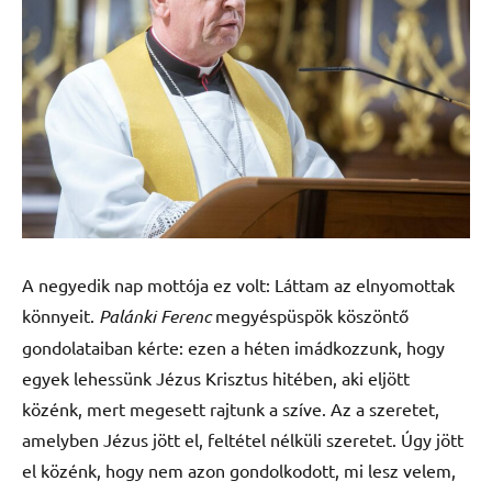
A negyedik nap mottója ez volt: Láttam az elnyomottak
könnyeit.
Palánki Ferenc
megyéspüspök köszöntő
gondolataiban kérte: ezen a héten imádkozzunk, hogy
egyek lehessünk Jézus Krisztus hitében, aki eljött
közénk, mert megesett rajtunk a szíve. Az a szeretet,
amelyben Jézus jött el, feltétel nélküli szeretet. Úgy jött
el közénk, hogy nem azon gondolkodott, mi lesz velem,