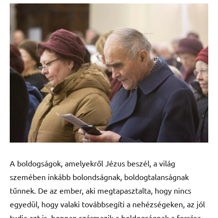
A boldogságok, amelyekről Jézus beszél, a világ
szemében inkább bolondságnak, boldogtalanságnak
tűnnek. De az ember, aki megtapasztalta, hogy nincs
egyedül, hogy valaki továbbsegíti a nehézségeken, az jól
tudja azt is, honnan származik a boldogságnak a forrása.