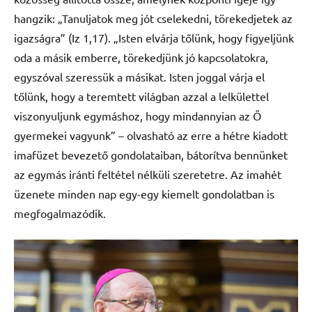
hangzik: „Tanuljatok meg jót cselekedni, törekedjetek az
igazságra” (Iz 1,17). „Isten elvárja tőlünk, hogy figyeljünk
oda a másik emberre, törekedjünk jó kapcsolatokra,
egyszóval szeressük a másikat. Isten joggal várja el
tőlünk, hogy a teremtett világban azzal a lelkülettel
viszonyuljunk egymáshoz, hogy mindannyian az Ő
gyermekei vagyunk” – olvasható az erre a hétre kiadott
imafüzet bevezető gondolataiban, bátorítva bennünket
az egymás iránti feltétel nélküli szeretetre. Az imahét
üzenete minden nap egy-egy kiemelt gondolatban is
megfogalmazódik.