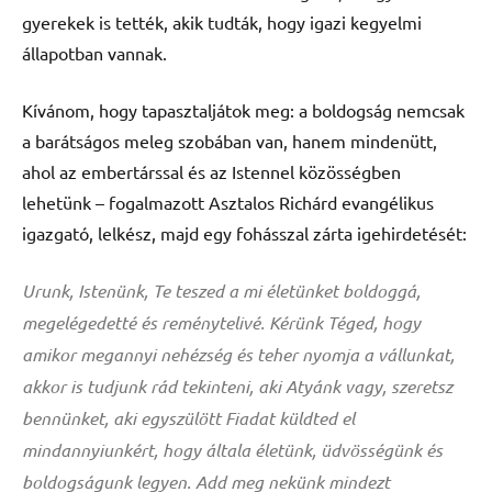
gyerekek is tették, akik tudták, hogy igazi kegyelmi
állapotban vannak.
Kívánom, hogy tapasztaljátok meg: a boldogság nemcsak
a barátságos meleg szobában van, hanem mindenütt,
ahol az embertárssal és az Istennel közösségben
lehetünk – fogalmazott Asztalos Richárd evangélikus
igazgató, lelkész, majd egy fohásszal zárta igehirdetését:
Urunk, Istenünk, Te teszed a mi életünket boldoggá,
megelégedetté és reménytelivé. Kérünk Téged, hogy
amikor megannyi nehézség és teher nyomja a vállunkat,
akkor is tudjunk rád tekinteni, aki Atyánk vagy, szeretsz
bennünket, aki egyszülött Fiadat küldted el
mindannyiunkért, hogy általa életünk, üdvösségünk és
boldogságunk legyen. Add meg nekünk mindezt