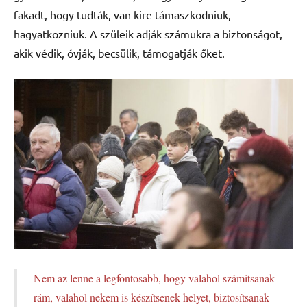
fakadt, hogy tudták, van kire támaszkodniuk,
hagyatkozniuk. A szüleik adják számukra a biztonságot,
akik védik, óvják, becsülik, támogatják őket.
Nem az lenne a legfontosabb, hogy valahol számítsanak
rám, valahol nekem is készítsenek helyet, biztosítsanak