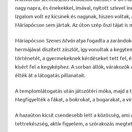
nagy napra, és énekekkel, imával, nyitott szívvel in
Izgalom volt ez kicsinek és nagynak, hiszen voltak
Máriapócson sem jártak. Az úton szép őszi tájat is
Máriapócson
Szenes István
atya fogadta a zarándok
hermájával díszített zászlót, így vonultak a kegy
történetét, a gyermekeknek kérdéseket tett fel, 
kísért fel a kegyképhez. A sorban állók, várakozók
élték át a látogatás pillanatait.
A templomlátogatás után játszótéri móka, majd a 
Megfigyelték a fákat, a bokrokat, a bogarakat, a vir
A hazaúton kicsit csendesebb lett a közösség, ami 
tettrekészség, aktív figyelem, a szórakozás megtet