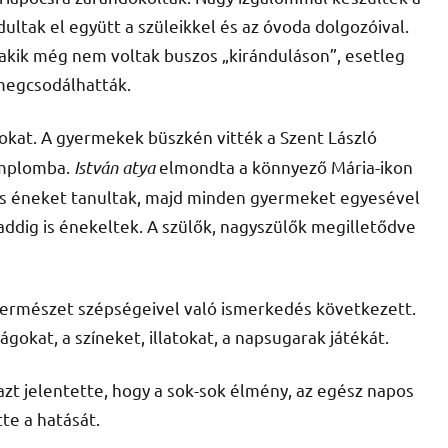
dultak el együtt a szüleikkel és az óvoda dolgozóival.
, akik még nem voltak buszos „kiránduláson”, esetleg
 megcsodálhatták.
okat. A gyermekek büszkén vitték a Szent László
templomba.
István atya
elmondta a könnyező Mária-ikon
és éneket tanultak, majd minden gyermeket egyesével
 addig is énekeltek. A szülők, nagyszülők megilletődve
természet szépségeivel való ismerkedés következett.
ágokat, a színeket, illatokat, a napsugarak játékát.
azt jelentette, hogy a sok-sok élmény, az egész napos
te a hatását.