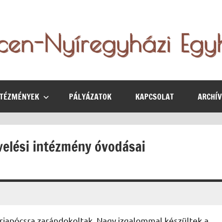
NTÉZMÉNYEK
PÁLYÁZATOK
KAPCSOLAT
ARCHÍ
velési intézmény óvodásai
riapócsra zarándokoltak. Nagy izgalommal készültek a