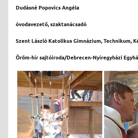
Dudásné Popovics Angéla
óvodavezető, szaktanácsadó
Szent László Katolikus Gimnázium, Technikum, Két
Öröm-hír sajtóiroda/Debrecen-Nyíregyházi Egy