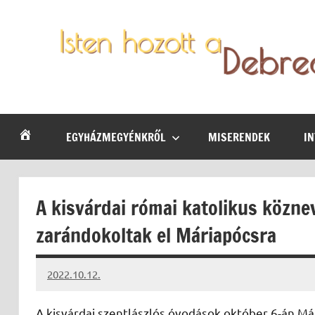
Skip
to
content
Debrecen-
Egyházmegyénk
hírei,
Nyíregyházi
programjai
EGYHÁZMEGYÉNKRŐL
MISERENDEK
I
Egyházmegye
A kisvárdai római katolikus közne
zarándokoltak el Máriapócsra
2022.10.12.
kovacs.agi
A kisvárdai szentlászlós óvodások október 6-án Má