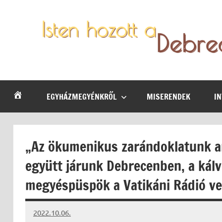
Skip
to
content
Debrecen-
Egyházmegyénk
hírei,
Nyíregyházi
programjai
EGYHÁZMEGYÉNKRŐL
MISERENDEK
I
Egyházmegye
„Az ökumenikus zarándoklatunk an
együtt járunk Debrecenben, a kálv
megyéspüspök a Vatikáni Rádió ve
2022.10.06.
kovacs.agi