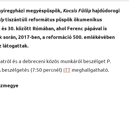
yíregyházi megyéspüspök,
Kocsis Fülöp
hajdúdorogi
ly
tiszántúli református püspök ökumenikus
és 30. között Rómában, ahol Ferenc pápával is
k során, 2017-ben, a reformáció 500. emlékévében
 látogattak.
tról és a debreceni közös munkáról beszélget P
.
A beszélgetés (7:50 percnél)
ITT
meghallgatható.
házmegye