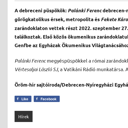
A debreceni püspökök:
Palánki Ferenc
debrecen-n
görögkatolikus érsek, metropolita és
Fekete Káro
zarándoklaton vettek részt 2022. szeptember 27. 
találkoztak. Első közös ökumenikus zarándoklatu
Genfbe az Egyházak Ökumenikus Világtanácsához
Palánki Ferenc
megyéspüspökkel a római zarándokla
Vértesaljai László SJ
, a Vatikáni Rádió munkatársa. 
Öröm-hír sajtóiroda/Debrecen-Nyíregyházi Egy
Like
Facebook
Hírek