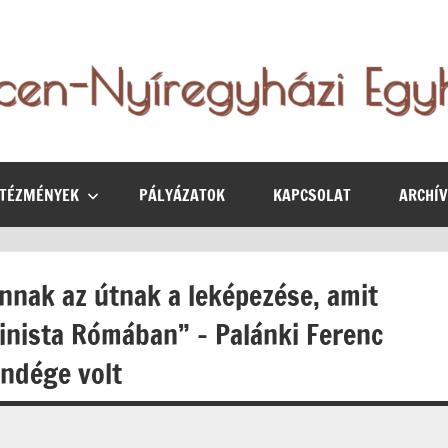
NTÉZMÉNYEK
PÁLYÁZATOK
KAPCSOLAT
ARCHÍ
nak az útnak a leképezése, amit
inista Rómában” – Palánki Ferenc
ndége volt