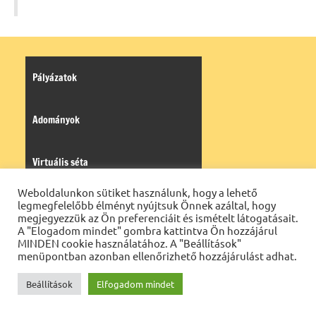
Pályázatok
Adományok
Virtuális séta
Weboldalunkon sütiket használunk, hogy a lehető
Adatkezelési tájékoztató
legmegfelelőbb élményt nyújtsuk Önnek azáltal, hogy
megjegyezzük az Ön preferenciáit és ismételt látogatásait.
A "Elogadom mindet" gombra kattintva Ön hozzájárul
MINDEN cookie használatához. A "Beállítások"
Kántorképzés adatkezelési tájékoztatója
menüpontban azonban ellenőrizhető hozzájárulást adhat.
Beállítások
Elfogadom mindet
Tájékoztató a belső visszaélés-