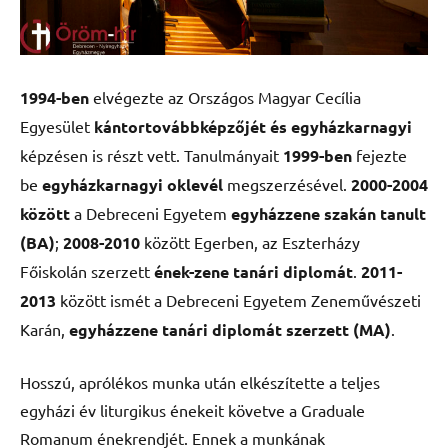
1994-ben
elvégezte az Országos Magyar Cecília
Egyesület
kántortovábbképzőjét és egyházkarnagyi
képzésen is részt vett. Tanulmányait
1999-ben
fejezte
be
egyházkarnagyi oklevél
megszerzésével.
2000-2004
között
a Debreceni Egyetem
egyházzene szakán tanult
(BA)
;
2008-2010
között Egerben, az Eszterházy
Főiskolán szerzett
ének-zene tanári diplomát
.
2011-
2013
között ismét a Debreceni Egyetem Zeneművészeti
Karán,
egyházzene tanári diplomát szerzett (MA)
.
Hosszú, aprólékos munka után elkészítette a teljes
egyházi év liturgikus énekeit követve a Graduale
Romanum énekrendjét. Ennek a munkának