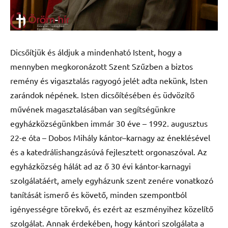
Dicsőítjük és áldjuk a mindenható Istent, hogy a
mennyben megkoronázott Szent Szűzben a biztos
remény és vigasztalás ragyogó jelét adta nekünk, Isten
zarándok népének. Isten dicsőítésében és üdvözítő
művének magasztalásában van segítségünkre
egyházközségünkben immár 30 éve – 1992. augusztus
22-e óta – Dobos Mihály kántor–karnagy az éneklésével
és a katedrálishangzásúvá fejlesztett orgonaszóval. Az
egyházközség hálát ad az ő 30 évi kántor-karnagyi
szolgálatáért, amely egyházunk szent zenére vonatkozó
tanítását ismerő és követő, minden szempontból
igényességre törekvő, és ezért az eszményihez közelítő
szolgálat. Annak érdekében, hogy kántori szolgálata a