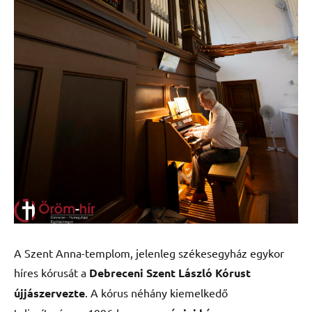
A Szent Anna-templom, jelenleg székesegyház egykor
híres kórusát a
Debreceni Szent László Kórust
újjászervezte
. A kórus néhány kiemelkedő