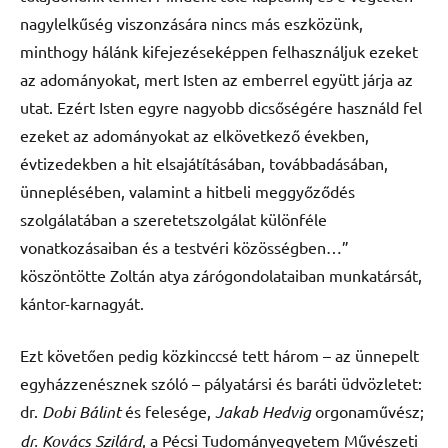
nagylelkűség viszonzására nincs más eszközünk,
minthogy hálánk kifejezéseképpen felhasználjuk ezeket
az adományokat, mert Isten az emberrel együtt járja az
utat. Ezért Isten egyre nagyobb dicsőségére használd fel
ezeket az adományokat az elkövetkező években,
évtizedekben a hit elsajátításában, továbbadásában,
ünneplésében, valamint a hitbeli meggyőződés
szolgálatában a szeretetszolgálat különféle
vonatkozásaiban és a testvéri közösségben…”
köszöntötte Zoltán atya zárógondolataiban munkatársát,
kántor-karnagyát.
Ezt követően pedig közkinccsé tett három – az ünnepelt
egyházzenésznek szóló – pályatársi és baráti üdvözletet:
dr.
Dobi Bálint
és felesége,
Jakab Hedvig
orgonaművész;
dr. Kovács Szilárd
, a Pécsi Tudományegyetem Művészeti