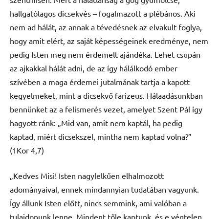
hallgatólagos dicsekvés – fogalmazott a plébános. Aki
nem ad hálát, az annak a tévedésnek az elvakult foglya,
hogy amit elért, az saját képességeinek eredménye, nem
pedig Isten meg nem érdemelt ajándéka. Lehet csupán
az ajkakkal hálát adni, de az így hálálkodó ember
szívében a maga érdemei jutalmának tartja a kapott
kegyelmeket, mint a dicsekvő farizeus. Hálaadásunkban
bennünket az a felismerés vezet, amelyet Szent Pál így
hagyott ránk: „Mid van, amit nem kaptál, ha pedig
kaptad, miért dicsekszel, mintha nem kaptad volna?”
(1Kor 4,7)
„Kedves Misi! Isten nagylelkűen elhalmozott
adományaival, ennek mindannyian tudatában vagyunk.
Így állunk Isten előtt, nincs semmink, ami valóban a
tulajdonunk lenne. Mindent tőle kaptunk, és e végtelen