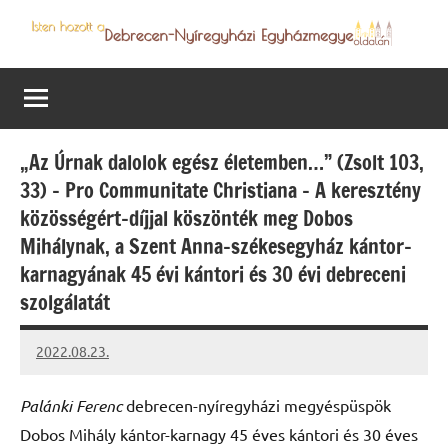
Skip
to
Debrecen-
Egyházmegyénk
content
hírei,
Nyíregyházi
programjai
Egyházmegye
„Az Úrnak dalolok egész életemben…” (Zsolt 103,
33) – Pro Communitate Christiana – A keresztény
közösségért-díjjal köszönték meg Dobos
Mihálynak, a Szent Anna-székesegyház kántor-
karnagyának 45 évi kántori és 30 évi debreceni
szolgálatát
2022.08.23.
kovacs.agi
Palánki Ferenc
debrecen-nyíregyházi megyéspüspök
Dobos Mihály kántor-karnagy 45 éves kántori és 30 éves