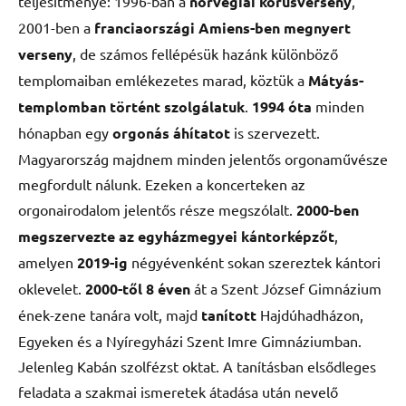
teljesítménye: 1996-ban a
norvégiai kórusverseny
,
2001-ben a
franciaországi
Amiens-ben megnyert
verseny
, de számos fellépésük hazánk különböző
templomaiban emlékezetes marad, köztük a
Mátyás-
templomban történt szolgálatuk
.
1994 óta
minden
hónapban egy
orgonás áhítatot
is szervezett.
Magyarország majdnem minden jelentős orgonaművésze
megfordult nálunk. Ezeken a koncerteken az
orgonairodalom jelentős része megszólalt.
2000-ben
megszervezte az
egyházmegyei kántorképzőt
,
amelyen
2019-ig
négyévenként sokan szereztek kántori
oklevelet.
2000-től 8 éven
át a Szent József Gimnázium
ének-zene tanára volt, majd
tanított
Hajdúhadházon,
Egyeken és a Nyíregyházi Szent Imre Gimnáziumban.
Jelenleg Kabán szolfézst oktat. A tanításban elsődleges
feladata a szakmai ismeretek átadása után nevelő