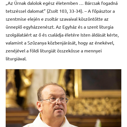
„Az Úrnak dalolok egész életemben … Bárcsak fogadná
tetszéssel dalomat” (Zsolt 103, 33-34). – A főpásztor a
szentmise elején e zsoltár szavaival köszöntötte az
ünneplő egyházzenészt. Az Egyház és a szent liturgia
szolgálatáért az ő és családja életére Isten áldását kérte,
valamint a Szűzanya közbenjárását, hogy az énekével,
zenéjével a földi liturgiát összekösse a mennyei
liturgiával.