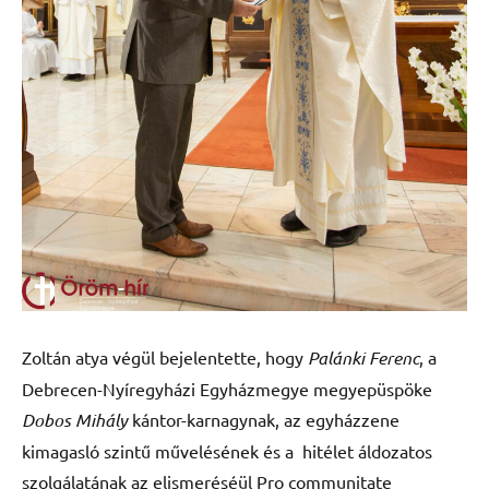
Zoltán atya végül bejelentette, hogy
Palánki Ferenc
, a
Debrecen-Nyíregyházi Egyházmegye megyepüspöke
Dobos Mihály
kántor-karnagynak, az egyházzene
kimagasló szintű művelésének és a hitélet áldozatos
szolgálatának az elismeréséül Pro communitate