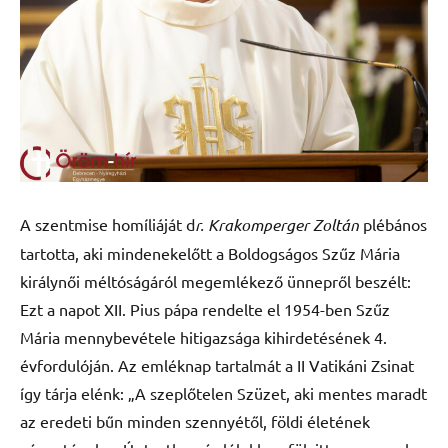
A szentmise homíliáját d
r. Krakomperger Zoltán
plébános
tartotta, aki mindenekelőtt a Boldogságos Szűz Mária
királynői méltóságáról megemlékező ünnepről beszélt:
Ezt a napot XII. Pius pápa rendelte el 1954-ben Szűz
Mária mennybevétele hitigazsága kihirdetésének 4.
évfordulóján. Az emléknap tartalmát a II Vatikáni Zsinat
így tárja elénk: „A szeplőtelen Szüzet, aki mentes maradt
az eredeti bűn minden szennyétől, földi életének