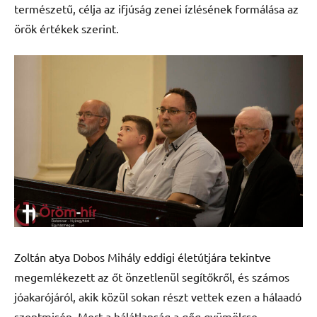
természetű, célja az ifjúság zenei ízlésének formálása az
örök értékek szerint.
Zoltán atya Dobos Mihály eddigi életútjára tekintve
megemlékezett az őt önzetlenül segítőkről, és számos
jóakarójáról, akik közül sokan részt vettek ezen a hálaadó
szentmisén. Mert a hálátlanság a gőg gyümölcse,