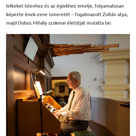
lelkeket Istenhez és az égiekhez emelje, folyamatosan
képezte ének-zene ismeretét – fogalmazott Zoltán atya,
majd Dobos Mihály szakmai életútját mutatta be: