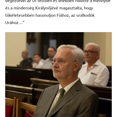
végeztével az Úr testben és lélekben fölvitte a mennybe
és a mindenség Királynőjévé magasztalta, hogy
tökéletesebben hasonuljon Fiához, az uralkodók
Urához…”