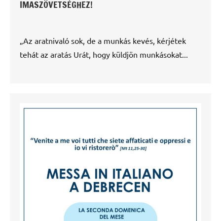
IMASZÖVETSÉGHEZ!
„Az aratnivaló sok, de a munkás kevés, kérjétek
tehát az aratás Urát, hogy küldjön munkásokat...