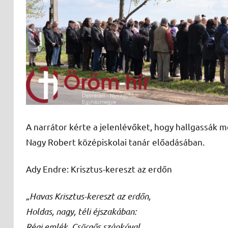
A narrátor kérte a jelenlévőket, hogy hallgassák 
Nagy Robert középiskolai tanár előadásában.
Ady Endre: Krisztus-kereszt az erdőn
„Havas Krisztus-kereszt az erdőn,
Holdas, nagy, téli éjszakában:
Régi emlék. Csörgős szánkóval