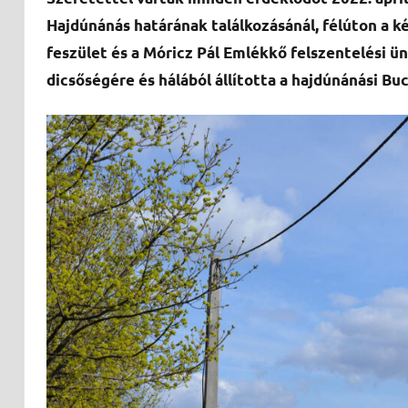
Hajdúnánás határának találkozásánál, félúton a k
feszület és a Móricz Pál Emlékkő felszentelési ün
dicsőségére és hálából állította a hajdúnánási Buc