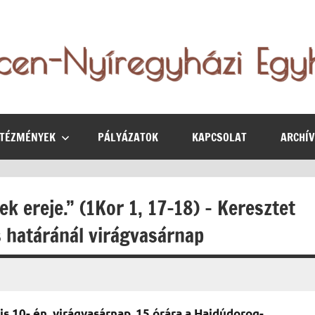
NTÉZMÉNYEK
PÁLYÁZATOK
KAPCSOLAT
ARCHÍ
k ereje.” (1Kor 1, 17-18) – Keresztet
s határánál virágvasárnap
s 10- én, virágvasárnap, 15 órára a Hajdúdorog-