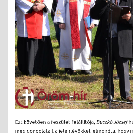
Ezt követően a feszület felállítója,
Buczkó József
ha
meg gondolatait a jelenlévőkkel, elmondta, hogy mié