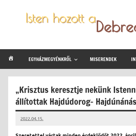
Skip
to
content
Debrecen-
Egyházmegyénk
hírei,
Nyíregyházi
programjai
EGYHÁZMEGYÉNKRŐL
MISERENDEK
I
Egyházmegye
„Krisztus keresztje nekünk Istenne
állítottak Hajdúdorog- Hajdúnáná
2022.04.15.
kovacs.agi
Szeretettel vártak minden érdeklődőt 2022. áprili