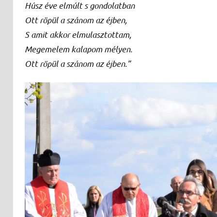
Húsz éve elmúlt s gondolatban
Ott röpül a szánom az éjben,
S amit akkor elmulasztottam,
Megemelem kalapom mélyen.
Ott röpül a szánom az éjben.”