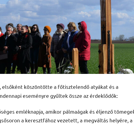
 elsőként köszöntötte a főtisztelendő atyákat és a
ndennapi eseményre gyűltek össze az érdeklődők:
sőséges emléknapja, amikor pálmaágak és éljenző tömege
gsősoron a keresztfához vezetett, a megváltás helyére, a