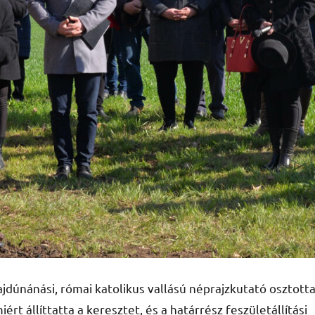
jdúnánási, római katolikus vallású néprajzkutató osztott
rt állíttatta a keresztet, és a határrész feszületállítási