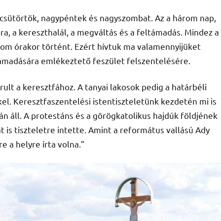
ycsütörtök, nagypéntek és nagyszombat. Az a három nap,
, a kereszthalál, a megváltás és a feltámadás. Mindez a
om órakor történt. Ezért hívtuk ma valamennyijüket
ltámadására emlékeztető feszület felszentelésére.
lt a keresztfához. A tanyai lakosok pedig a határbéli
el. Keresztfaszentelési istentiszteletünk kezdetén mi is
n áll. A protestáns és a görögkatolikus hajdúk földjének
t is tiszteletre intette. Amint a református vallású Ady
e a helyre írta volna.”