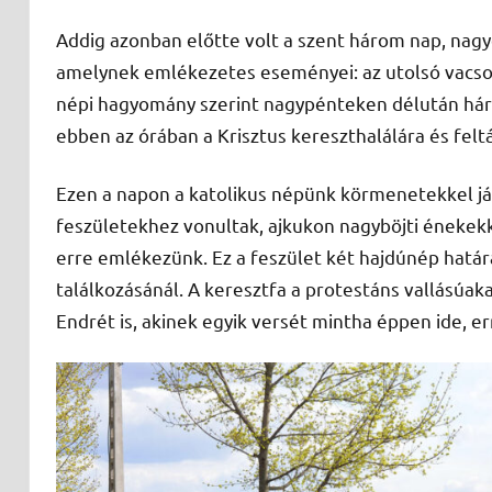
Addig azonban előtte volt a szent három nap, nag
amelynek emlékezetes eseményei: az utolsó vacsora
népi hagyomány szerint nagypénteken délután hár
ebben az órában a Krisztus kereszthalálára és fe
Ezen a napon a katolikus népünk körmenetekkel járu
feszületekhez vonultak, ajkukon nagyböjti énekekk
erre emlékezünk. Ez a feszület két hajdúnép határá
találkozásánál. A keresztfa a protestáns vallásúaka
Endrét is, akinek egyik versét mintha éppen ide, err