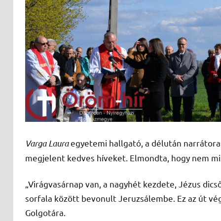
Varga Laura
egyetemi hallgató, a délután narrátora,
megjelent kedves híveket. Elmondta, hogy nem mi
„Virágvasárnap van, a nagyhét kezdete, Jézus dic
sorfala között bevonult Jeruzsálembe. Ez az út vé
Golgotára.