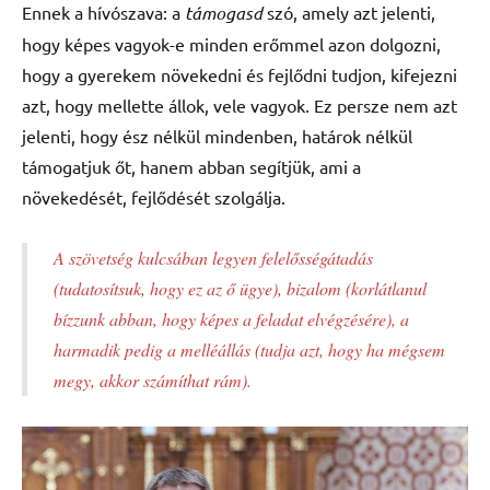
Ennek a hívószava: a
támogasd
szó, amely azt jelenti,
hogy képes vagyok-e minden erőmmel azon dolgozni,
hogy a gyerekem növekedni és fejlődni tudjon, kifejezni
azt, hogy mellette állok, vele vagyok. Ez persze nem azt
jelenti, hogy ész nélkül mindenben, határok nélkül
támogatjuk őt, hanem abban segítjük, ami a
növekedését, fejlődését szolgálja.
A szövetség kulcsában legyen felelősségátadás
(tudatosítsuk, hogy ez az ő ügye), bizalom (korlátlanul
bízzunk abban, hogy képes a feladat elvégzésére), a
harmadik pedig a melléállás (tudja azt, hogy ha mégsem
megy, akkor számíthat rám).