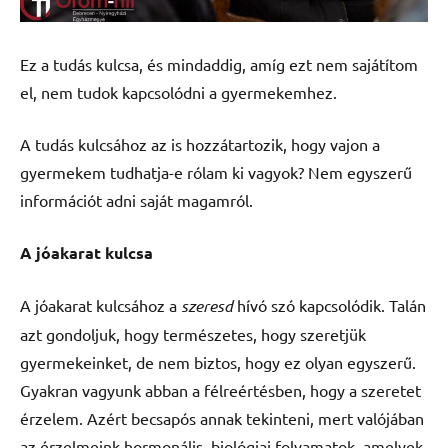
Ez a tudás kulcsa, és mindaddig, amíg ezt nem sajátítom
el, nem tudok kapcsolódni a gyermekemhez.
A tudás kulcsához az is hozzátartozik, hogy vajon a
gyermekem tudhatja-e rólam ki vagyok? Nem egyszerű
információt adni saját magamról.
A jóakarat kulcsa
A jóakarat kulcsához a
szeresd
hívó szó kapcsolódik. Talán
azt gondoljuk, hogy természetes, hogy szeretjük
gyermekeinket, de nem biztos, hogy ez olyan egyszerű.
Gyakran vagyunk abban a félreértésben, hogy a szeretet
érzelem. Azért becsapós annak tekinteni, mert valójában
az érzelmeink hormonális, biológiai folyamatok, amelyek