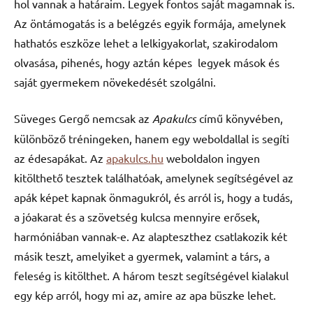
hol vannak a határaim. Legyek fontos saját magamnak is.
Az öntámogatás is a belégzés egyik formája, amelynek
hathatós eszköze lehet a lelkigyakorlat, szakirodalom
olvasása, pihenés, hogy aztán képes legyek mások és
saját gyermekem növekedését szolgálni.
Süveges Gergő nemcsak az
Apakulcs
című könyvében,
különböző tréningeken, hanem egy weboldallal is segíti
az édesapákat. Az
apakulcs.hu
weboldalon ingyen
kitölthető tesztek találhatóak, amelynek segítségével az
apák képet kapnak önmagukról, és arról is, hogy a tudás,
a jóakarat és a szövetség kulcsa mennyire erősek,
harmóniában vannak-e. Az alapteszthez csatlakozik két
másik teszt, amelyiket a gyermek, valamint a társ, a
feleség is kitölthet. A három teszt segítségével kialakul
egy kép arról, hogy mi az, amire az apa büszke lehet.