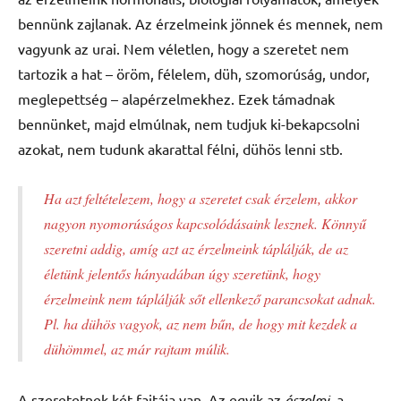
bennünk zajlanak. Az érzelmeink jönnek és mennek, nem
vagyunk az urai. Nem véletlen, hogy a szeretet nem
tartozik a hat – öröm, félelem, düh, szomorúság, undor,
meglepettség – alapérzelmekhez. Ezek támadnak
bennünket, majd elmúlnak, nem tudjuk ki-bekapcsolni
azokat, nem tudunk akarattal félni, dühös lenni stb.
Ha azt feltételezem, hogy a szeretet csak érzelem, akkor
nagyon nyomorúságos kapcsolódásaink lesznek. Könnyű
szeretni addig, amíg azt az érzelmeink táplálják, de az
életünk jelentős hányadában úgy szeretünk, hogy
érzelmeink nem táplálják sőt ellenkező parancsokat adnak.
Pl. ha dühös vagyok, az nem bűn, de hogy mit kezdek a
dühömmel, az már rajtam múlik.
A szeretetnek két fajtája van. Az egyik az
érzelmi
, a