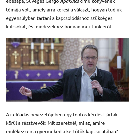
édesapa, Süveges Gergő
Apakulcs
című könyvének
témája volt, amely arra keresi a választ, hogyan tudjuk
egyensúlyban tartani a kapcsolódáshoz szükséges
kulcsokat, és mindezekhez honnan merítünk erőt.
Az előadás bevezetőjében egy fontos kérdést jártak
körül a résztvevők: Mit szeretnél, mi az, amire
emlékezzen a gyermeked a kettőtök kapcsolatában?