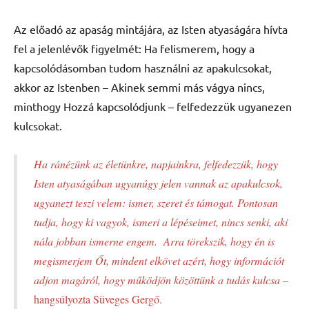
Az előadó az apaság mintájára, az Isten atyaságára hívta
fel a jelenlévők figyelmét: Ha felismerem, hogy a
kapcsolódásomban tudom használni az apakulcsokat,
akkor az Istenben – Akinek semmi más vágya nincs,
minthogy Hozzá kapcsolódjunk – felfedezzük ugyanezen
kulcsokat.
Ha ránézünk az életünkre, napjainkra, felfedezzük, hogy
Isten atyaságában ugyanúgy jelen vannak az apakulcsok,
ugyanezt teszi velem: ismer, szeret és támogat. Pontosan
tudja, hogy ki vagyok, ismeri a lépéseimet, nincs senki, aki
nála jobban ismerne engem. Arra törekszik, hogy én is
megismerjem Őt, mindent elkövet azért, hogy információt
adjon magáról, hogy működjön közöttünk a tudás kulcsa
–
hangsúlyozta Süveges Gergő.