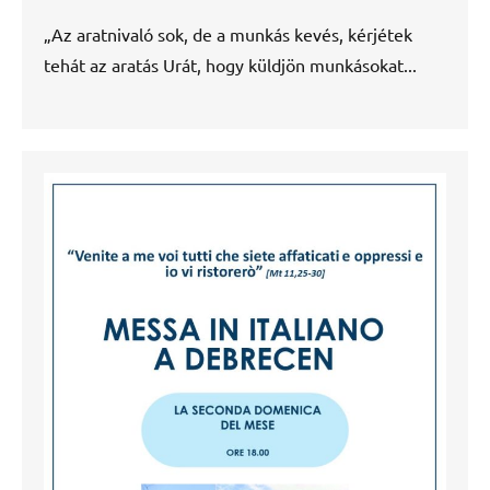
„Az aratnivaló sok, de a munkás kevés, kérjétek
tehát az aratás Urát, hogy küldjön munkásokat...