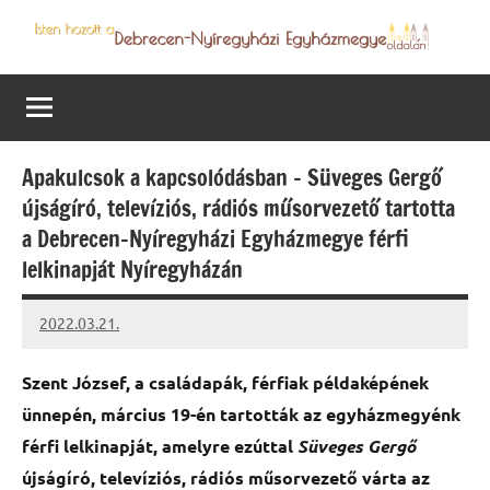
Skip
to
Debrecen-
Egyházmegyénk
content
hírei,
Nyíregyházi
programjai
Egyházmegye
Apakulcsok a kapcsolódásban – Süveges Gergő
újságíró, televíziós, rádiós műsorvezető tartotta
a Debrecen-Nyíregyházi Egyházmegye férfi
lelkinapját Nyíregyházán
2022.03.21.
kovacs.agi
Szent József, a családapák, férfiak példaképének
ünnepén, március 19-én tartották az egyházmegyénk
férfi lelkinapját, amelyre ezúttal
Süveges Gergő
újságíró, televíziós, rádiós műsorvezető várta az