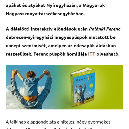
apákat és atyákat Nyíregyházán, a Magyarok
Nagyasszonya-társzékesegyházban.
A délelőtti interaktív előadások után
Palánki Ferenc
debrecen-nyíregyházi megyéspüspök mutatott be
ünnepi szentmisét, amelyen az édesapák áldásban
részesültek. Ferenc püspök homíliája
ITT
olvasható.
A lelkinap alapgondolata a hiteles, négy gyermekes