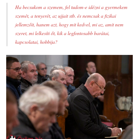
Ha becsukom a szemem, fel tudom-e idézni a gyermekem
szemét, a tenyerét, az ujjait stb. és nemcsak a fizikai
jellemzőit, hanem azt, hogy mit kedvel, mi az, amit nem
szeret, mi lelkesíti őt, kik a legfontosabb barátai,
kapcsolatai, hobbija?