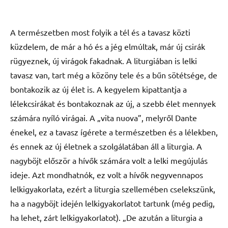
A természetben most folyik a tél és a tavasz közti
küzdelem, de már a hó és a jég elmúltak, már új csirák
rügyeznek, új virágok fakadnak. A liturgiában is lelki
tavasz van, tart még a közöny tele és a bűn sötétsége, de
bontakozik az új élet is. A kegyelem kipattantja a
lélekcsirákat és bontakoznak az új, a szebb élet mennyek
számára nyíló virágai. A „vita nuova”, melyről Dante
énekel, ez a tavasz ígérete a természetben és a lélekben,
és ennek az új életnek a szolgálatában áll a liturgia. A
nagyböjt először a hívők számára volt a lelki megújulás
ideje. Azt mondhatnók, ez volt a hívők negyvennapos
lelkigyakorlata, ezért a liturgia szellemében cselekszünk,
ha a nagyböjt idején lelkigyakorlatot tartunk (még pedig,
ha lehet, zárt lelkigyakorlatot). „De azután a liturgia a