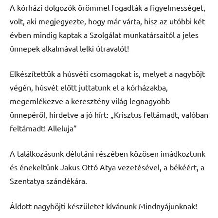
A kórházi dolgozók örömmel fogadták a figyelmességet,
volt, aki megjegyezte, hogy már várta, hisz az utóbbi két
évben mindig kaptak a Szolgálat munkatársaitól a jeles
ünnepek alkalmával lelki útravalót!
Elkészítettük a húsvéti csomagokat is, melyet a nagyböjt
végén, húsvét előtt juttatunk el a kórházakba,
megemlékezve a keresztény világ legnagyobb
ünnepéről, hirdetve a jó hírt: „Krisztus feltámadt, valóban
feltámadt! Alleluja”
A találkozásunk délutáni részében közösen imádkoztunk
és énekeltünk Jakus Ottó Atya vezetésével, a békéért, a
Szentatya szándékára.
Áldott nagyböjti készületet kívánunk Mindnyájunknak!