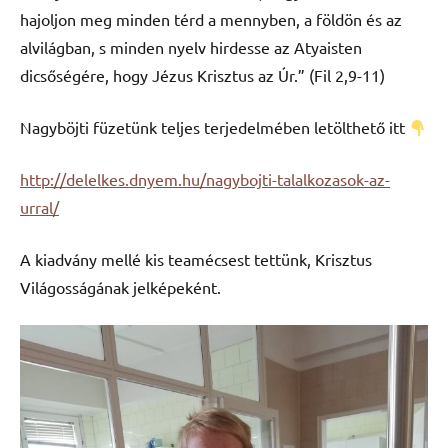
hajoljon meg minden térd a mennyben, a földön és az
alvilágban, s minden nyelv hirdesse az Atyaisten
dicsőségére, hogy Jézus Krisztus az Úr.” (Fil 2,9-11)
Nagyböjti füzetünk teljes terjedelmében letölthető itt
http://delelkes.dnyem.hu/nagybojti-talalkozasok-az-
urral/
A kiadvány mellé kis teamécsest tettünk, Krisztus
Világosságának jelképeként.