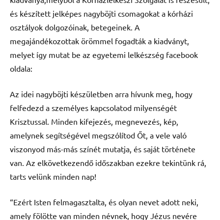
és készített jelképes nagyböjti csomagokat a kórházi
osztályok dolgozóinak, betegeinek. A
megajándékozottak örömmel fogadták a kiadványt,
melyet így mutat be az egyetemi lelkészség facebook
oldala:
Az idei nagyböjti készületben arra hívunk meg, hogy
felfedezd a személyes kapcsolatod milyenségét
Krisztussal. Minden kifejezés, megnevezés, kép,
amelynek segítségével megszólítod Őt, a vele való
viszonyod más-más színét mutatja, és saját története
van. Az elkövetkezendő időszakban ezekre tekintünk rá,
tarts velünk minden nap!
“Ezért Isten felmagasztalta, és olyan nevet adott neki,
amely fölötte van minden névnek, hogy Jézus nevére