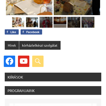
Like
Facebook
Hírek
kórházlelkészi szolgálat
facebook
youtube
search
KIÍRÁSOK
PROGRAMJAINK