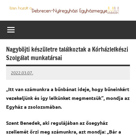
Skip
to
Debrecen-
Egyházmegyénk
content
hírei,
Nyíregyházi
programjai
Egyházmegye
Nagyböjti készületre találkoztak a Kórházlelkészi
Szolgálat munkatársai
2022.03.07.
kovacs.agi
„Itt van számunkra a bűnbánat ideje, hogy bűneinkért
vezekeljünk és így lelkünket megmentsük”, mondja az
Egyház a zsolozsmában.
Szent Benedek, aki regulájában az ősegyház
szellemét őrzi meg számunkra, azt mondja: „Bár a