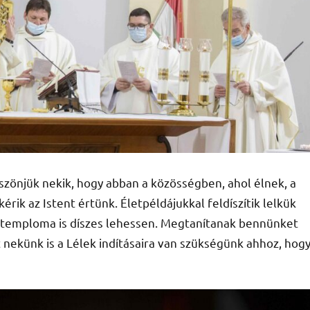
szönjük nekik, hogy abban a közösségben, ahol élnek, a
rik az Istent értünk. Életpéldájukkal feldíszítik lelkük
k temploma is díszes lehessen. Megtanítanak bennünket
nekünk is a Lélek indításaira van szükségünk ahhoz, hog