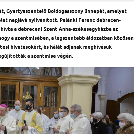
át, Gyertyaszentelő Boldogasszony ünnepét, amelyet
let napjává nyilvánított. Palánki Ferenc debrecen-
hívta a debreceni Szent Anna-székesegyházba az
hogy a szentmisében, a legszentebb áldozatban közösen
etesi hivatásokért, és hálát adjanak meghívásuk
egújították a szentmise végén.