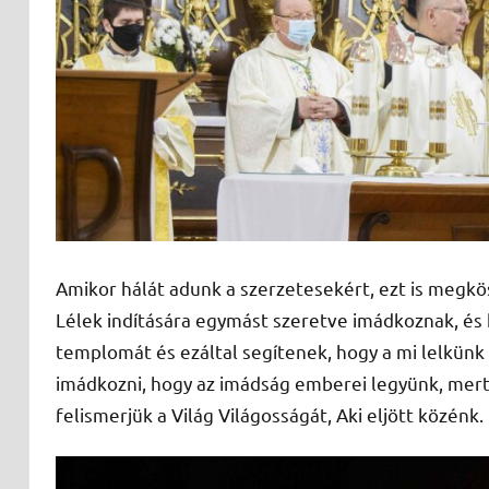
Amikor hálát adunk a szerzetesekért, ezt is megkö
Lélek indítására egymást szeretve imádkoznak, és ké
templomát és ezáltal segítenek, hogy a mi lelkün
imádkozni, hogy az imádság emberei legyünk, mert 
felismerjük a Világ Világosságát, Aki eljött közénk.