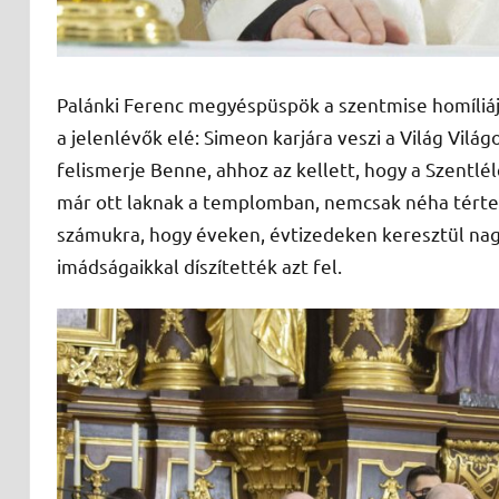
Palánki Ferenc megyéspüspök a szentmise homíliájá
a jelenlévők elé: Simeon karjára veszi a Világ Vilá
felismerje Benne, ahhoz az kellett, hogy a Szentlé
már ott laknak a templomban, nemcsak néha tértek 
számukra, hogy éveken, évtizedeken keresztül nag
imádságaikkal díszítették azt fel.