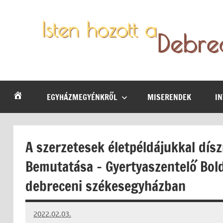
Skip
to
content
Debrecen-
Egyházmegyénk
hírei,
Nyíregyházi
programjai
EGYHÁZMEGYÉNKRŐL
MISERENDEK
I
Egyházmegye
A szerzetesek életpéldájukkal dísz
Bemutatása – Gyertyaszentelő Bol
debreceni székesegyházban
2022.02.03.
kovacs.agi