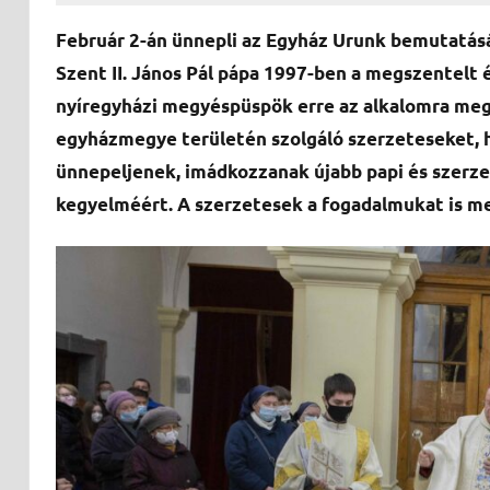
Február 2-án ünnepli az Egyház Urunk bemutatás
Szent II. János Pál pápa 1997-ben a megszentelt é
nyíregyházi megyéspüspök erre az alkalomra meg
egyházmegye területén szolgáló szerzeteseket, 
ünnepeljenek, imádkozzanak
újabb papi és szerz
kegyelméért. A szerzetesek a fogadalmukat is m