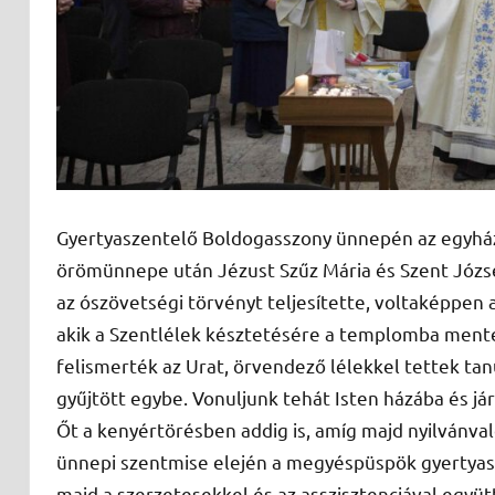
Gyertyaszentelő Boldogasszony ünnepén az egyház
örömünnepe után Jézust Szűz Mária és Szent Józs
az ószövetségi törvényt teljesítette, voltaképpen
akik a Szentlélek késztetésére a templomba mentek
felismerték az Urat, örvendező lélekkel tettek ta
gyűjtött egybe. Vonuljunk tehát Isten házába és jár
Őt a kenyértörésben addig is, amíg majd nyilvánva
ünnepi szentmise elején a megyéspüspök gyertyasz
majd a szerzetesekkel és az asszisztenciával együt