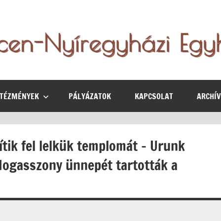
NTÉZMÉNYEK
PÁLYÁZATOK
KAPCSOLAT
ARCHÍ
ítik fel lelkük templomát – Urunk
dogasszony ünnepét tartották a