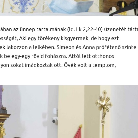
ban az ünnep tartalmának (ld. Lk 2,22-40) üzenetét tárt
gosságát, Aki egy törékeny kisgyermek, de hogy ezt
lek lakozzon a lelkében. Simeon és Anna prófétanő szinte
be egy-egy rövid fohászra. Attól lett otthonos
yon sokat imádkoztak ott. Övék volt a templom,