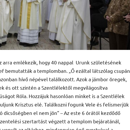
 arra emlékezik, hogy 40 nappal Urunk születésének
ef bemutatták a templomban. „Ő ezáltal látszólag csupán
 azonban hívő népével találkozott. Azok a jámbor öregek,
 és ott szintén a Szentlélektől megvilágosítva
núságot Róla. Hozzájuk hasonlóan minket is a Szentlélek
uljunk Krisztus elé. Találkozni fogunk Vele és felismerjük
ló dicsőségben el nem jön” – Az este 6 órától kezdődő
entelési szertartást végzett a templom bejáratánál,
t vonult az oltárhoz, mindannyian égő gyertyával a