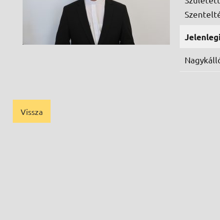
Szentelt
Jelenlegi
Nagykáll
Vissza