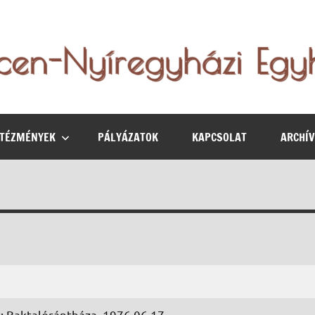
NTÉZMÉNYEK
PÁLYÁZATOK
KAPCSOLAT
ARCHÍ
: Baktalórántháza, 1976.06.17.