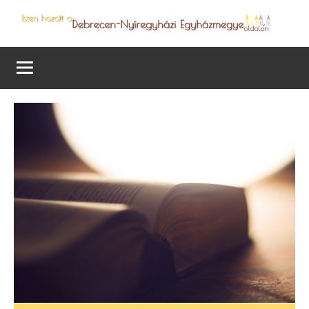
Skip
to
Debrecen-
Egyházmegyénk
content
hírei,
Nyíregyházi
programjai
Egyházmegye