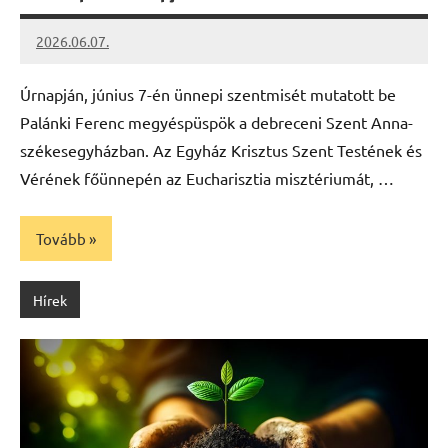
2026.06.07.
Leiszt
Máté
Úrnapján, június 7-én ünnepi szentmisét mutatott be
Palánki Ferenc megyéspüspök a debreceni Szent Anna-
székesegyházban. Az Egyház Krisztus Szent Testének és
Vérének főünnepén az Eucharisztia misztériumát, …
Tovább
Hírek