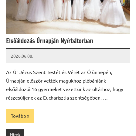
Elsőáldozás Úrnapján Nyírbátorban
2026.06.08.
Leiszt
Máté
Az Úr Jézus Szent Testét és Vérét az Ő ünnepén,
Úrnapján először vették magukhoz plébániánk
elsőáldozói.16 gyermeket vezettünk az oltárhoz, hogy
részesüljenek az Eucharisztia szentségében. …
Tovább
Hírek