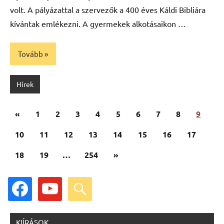
volt. A pályázattal a szervezők a 400 éves Káldi Bibliára
kívántak emlékezni. A gyermekek alkotásaikon …
Tovább
Hírek
Bejegyzések
Előző
«
1
2
3
4
5
6
7
8
9
lapozása
cikk
10
11
12
13
14
15
16
17
Következő
18
19
…
254
»
cikk
facebook
youtube
search
KIÍRÁSOK