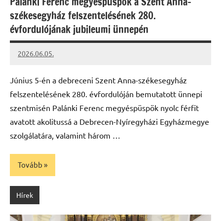
Palánki Ferenc megyéspüspök a Szent Anna-
székesegyház felszentelésének 280.
évfordulójának jubileumi ünnepén
2026.06.05.
Leiszt
Máté
Június 5-én a debreceni Szent Anna-székesegyház
felszentelésének 280. évfordulóján bemutatott ünnepi
szentmisén Palánki Ferenc megyéspüspök nyolc férfit
avatott akolitussá a Debrecen-Nyíregyházi Egyházmegye
szolgálatára, valamint három …
Tovább
Hírek