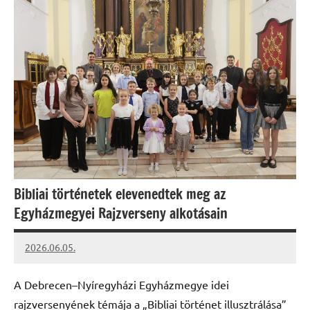
Bibliai történetek elevenedtek meg az
Egyházmegyei Rajzverseny alkotásain
2026.06.05.
Leiszt
Máté
A Debrecen–Nyíregyházi Egyházmegye idei
rajzversenyének témája a „Bibliai történet illusztrálása”