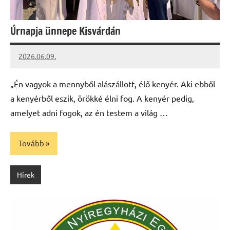
Úrnapja ünnepe Kisvárdán
2026.06.09.
Leiszt
Máté
„Én vagyok a mennyből alászállott, élő kenyér. Aki ebből
a kenyérből eszik, örökké élni fog. A kenyér pedig,
amelyet adni fogok, az én testem a világ …
Tovább
Hírek