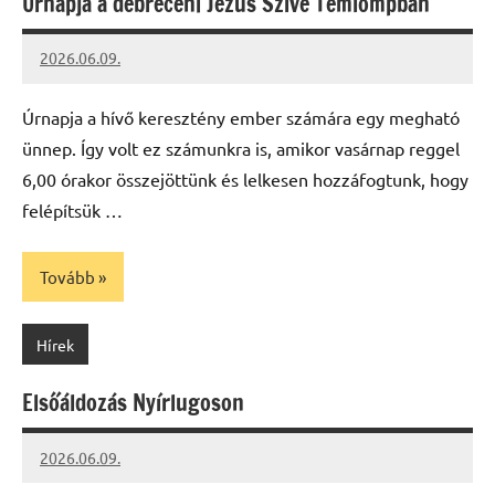
Úrnapja a debreceni Jézus Szíve Temlompban
2026.06.09.
Leiszt
Máté
Úrnapja a hívő keresztény ember számára egy megható
ünnep. Így volt ez számunkra is, amikor vasárnap reggel
6,00 órakor összejöttünk és lelkesen hozzáfogtunk, hogy
felépítsük …
Tovább
Hírek
Elsőáldozás Nyírlugoson
2026.06.09.
Leiszt