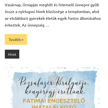
Máté
Vasárnap, Úrnapján meghitt és felemelő ünnepre gyűlt
össze a nyírlugosi hívek közössége a templomban, ahol
az elsőáldozó gyerekek életük egyik fontos állomásához
érkeztek. Az ünnepség …
Tovább
Hírek