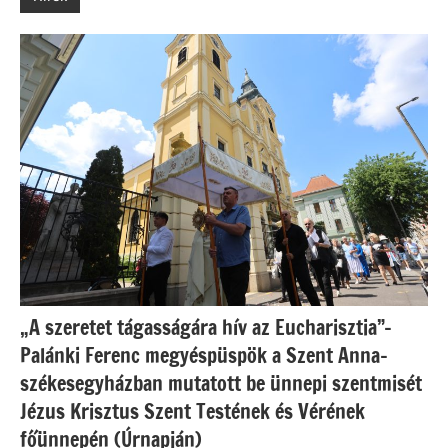
„A szeretet tágasságára hív az Eucharisztia”-
Palánki Ferenc megyéspüspök a Szent Anna-
székesegyházban mutatott be ünnepi szentmisét
Jézus Krisztus Szent Testének és Vérének
főünnepén (Úrnapján)