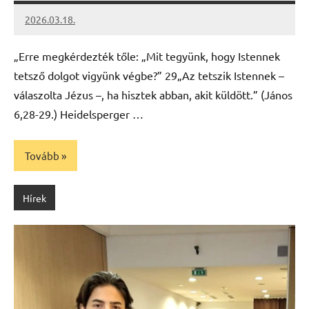
2026.03.18.
Leiszt
Máté
„Erre megkérdezték tőle: „Mit tegyünk, hogy Istennek
tetsző dolgot vigyünk végbe?” 29„Az tetszik Istennek –
válaszolta Jézus –, ha hisztek abban, akit küldött.” (János
6,28-29.) Heidelsperger …
Tovább
Hírek