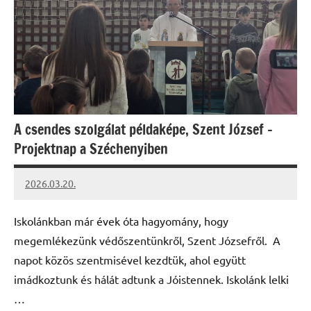
A csendes szolgálat példaképe, Szent József –
Projektnap a Széchenyiben
2026.03.20.
Leiszt
Máté
Iskolánkban már évek óta hagyomány, hogy
megemlékezünk védőszentünkről, Szent Józsefről. A
napot közös szentmisével kezdtük, ahol együtt
imádkoztunk és hálát adtunk a Jóistennek. Iskolánk lelki
…