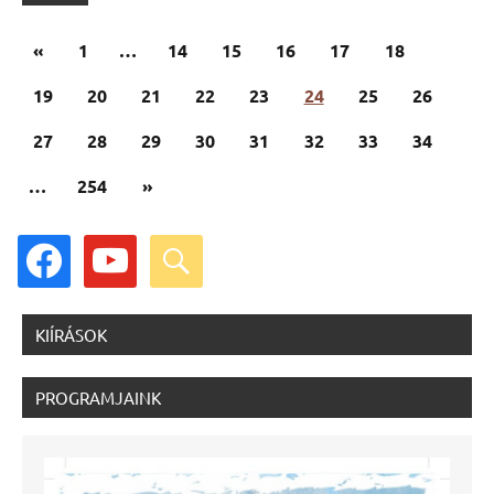
Bejegyzések
Előző
«
1
…
14
15
16
17
18
lapozása
cikk
19
20
21
22
23
24
25
26
27
28
29
30
31
32
33
34
Következő
…
254
»
cikk
facebook
youtube
search
KIÍRÁSOK
PROGRAMJAINK