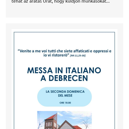
tehát az aratás Urát, hogy küldjön munkásokat...