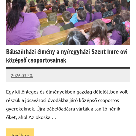
Bábszínházi élmény a nyíregyházi Szent Imre ovi
középső csoportosainak
2026.03.20.
Leiszt
Máté
Egy különleges és élményekben gazdag délelőttben volt
részük a jósavárosi óvodákba járó középső csoportos
gyerekeknek. Újra bábelőadásra várták a tanító nénik
őket, ahol Az okoska …
Tovább