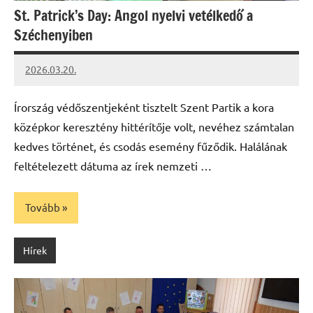
St. Patrick’s Day: Angol nyelvi vetélkedő a
Széchenyiben
2026.03.20.
Leiszt
Máté
Írország védőszentjeként tisztelt Szent Partik a kora
középkor keresztény hittérítője volt, nevéhez számtalan
kedves történet, és csodás esemény fűződik. Halálának
feltételezett dátuma az írek nemzeti …
Tovább
Hírek