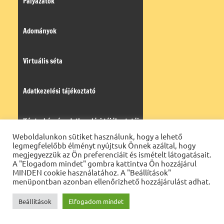
Pályázatok
Adományok
Virtuális séta
Adatkezelési tájékoztató
Kántorképzés adatkezelési tájékoztatója
Weboldalunkon sütiket használunk, hogy a lehető
legmegfelelőbb élményt nyújtsuk Önnek azáltal, hogy
Tájékoztató a belső visszaélés-
megjegyezzük az Ön preferenciáit és ismételt látogatásait.
A "Elogadom mindet" gombra kattintva Ön hozzájárul
MINDEN cookie használatához. A "Beállítások"
bejelentési rendszerről
menüpontban azonban ellenőrizhető hozzájárulást adhat.
Beállítások
Elfogadom mindet
Napi evangélium
Öröm-hír