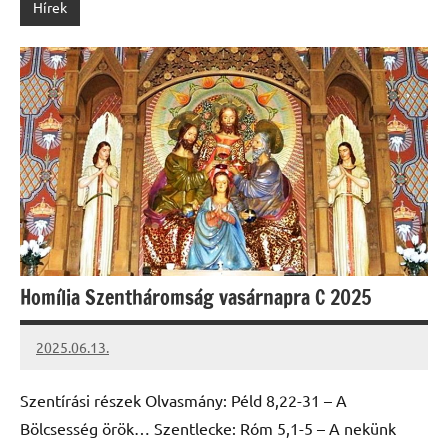
Hírek
Homília Szentháromság vasárnapra C 2025
2025.06.13.
Leiszt
Máté
Szentírási részek Olvasmány: Péld 8,22-31 – A
Bölcsesség örök… Szentlecke: Róm 5,1-5 – A nekünk