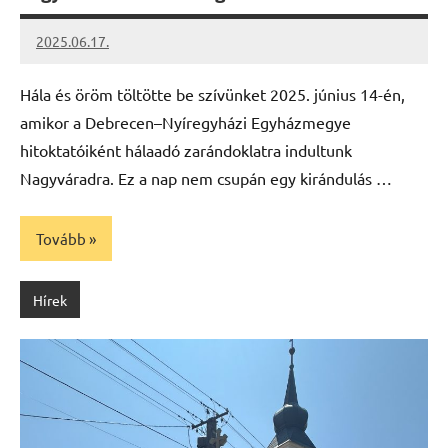
2025.06.17.
Leiszt
Máté
Hála és öröm töltötte be szívünket 2025. június 14-én,
amikor a Debrecen–Nyíregyházi Egyházmegye
hitoktatóiként hálaadó zarándoklatra indultunk
Nagyváradra. Ez a nap nem csupán egy kirándulás …
Tovább
Hírek