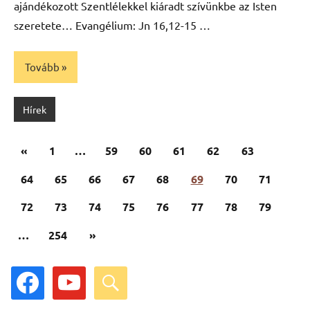
ajándékozott Szentlélekkel kiáradt szívünkbe az Isten
szeretete… Evangélium: Jn 16,12-15 …
Tovább
Hírek
Bejegyzések
Előző
«
1
…
59
60
61
62
63
lapozása
cikk
64
65
66
67
68
69
70
71
72
73
74
75
76
77
78
79
Következő
…
254
»
cikk
facebook
youtube
search