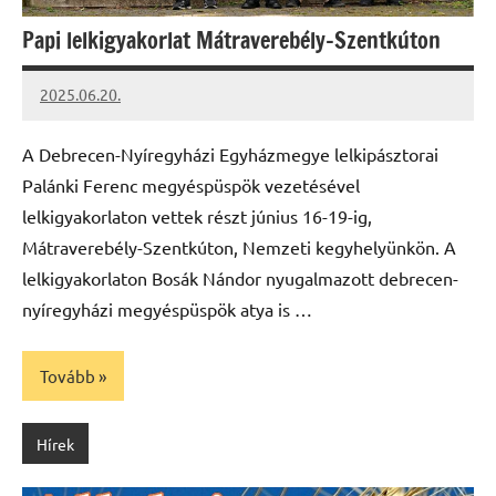
Papi lelkigyakorlat Mátraverebély-Szentkúton
2025.06.20.
Leiszt
Máté
A Debrecen-Nyíregyházi Egyházmegye lelkipásztorai
Palánki Ferenc megyéspüspök vezetésével
lelkigyakorlaton vettek részt június 16-19-ig,
Mátraverebély-Szentkúton, Nemzeti kegyhelyünkön. A
lelkigyakorlaton Bosák Nándor nyugalmazott debrecen-
nyíregyházi megyéspüspök atya is …
Tovább
Hírek