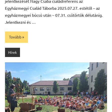
jelentkezését Nagy Csaba családreferens az
Egyházmegyi Család Táborba 2025.07.27. estétől – az
egyházmegyei búcsú után – 07.31. csütörtök délutánig.
Jelentkezni és …
Tovább
Hírek