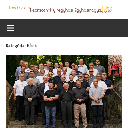
Skip
to
Debrecen-
Egyházmegyénk
content
hírei,
Nyíregyházi
programjai
Egyházmegye
Kategória:
Hírek