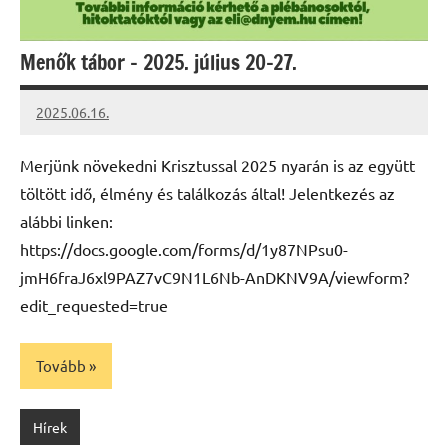
Menők tábor – 2025. július 20-27.
2025.06.16.
Leiszt
Máté
Merjünk növekedni Krisztussal 2025 nyarán is az együtt
töltött idő, élmény és találkozás által! Jelentkezés az
alábbi linken:
https://docs.google.com/forms/d/1y87NPsu0-
jmH6fraJ6xl9PAZ7vC9N1L6Nb-AnDKNV9A/viewform?
edit_requested=true
Tovább
Hírek