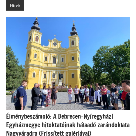
Hírek
Élménybeszámoló: A Debrecen–Nyíregyházi
Egyházmegye hitoktatóinak hálaadó zarándoklata
Nagyváradra (Frissített galériával)