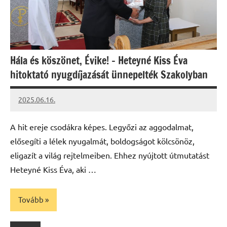
Hála és köszönet, Évike! – Heteyné Kiss Éva
hitoktató nyugdíjazását ünnepelték Szakolyban
2025.06.16.
Leiszt
Máté
A hit ereje csodákra képes. Legyőzi az aggodalmat,
elősegíti a lélek nyugalmát, boldogságot kölcsönöz,
eligazít a világ rejtelmeiben. Ehhez nyújtott útmutatást
Heteyné Kiss Éva, aki …
Tovább