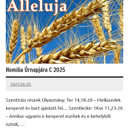
Homília Úrnapjára C 2025
2025.06.20.
Leiszt
Máté
Szentírási részek Olvasmány: Ter 14,18-20 – Melkizedek
kenyeret és bort ajánlott fel… Szentlecke: 1Kor 11,23-26
– Amikor ugyanis e kenyeret eszitek és e kehelyből
isztok, …