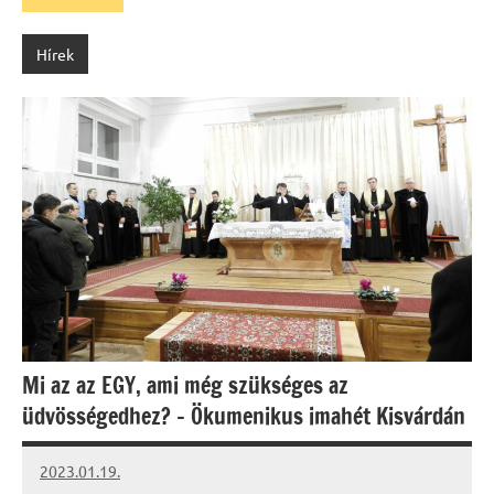
Hírek
Mi az az EGY, ami még szükséges az
üdvösségedhez? – Ökumenikus imahét Kisvárdán
2023.01.19.
kovacs.agi