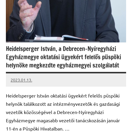
Heidelsperger István, a Debrecen-Nyíregyházi
Egyházmegye oktatási ügyekért felelős püspöki
helynöke megkezdte egyházmegyei szolgálatát
2023.01.13.
kovacs.agi
Heidelsperger István oktatási ügyekért felelős püspöki
helynök találkozott az intézményvezetők és gazdasági
vezetők közösségével a Debrecen-Nyíregyházi
Egyházmegye magasabb vezetői tanácskozásán január
11-én a Püspöki Hivatalban. …