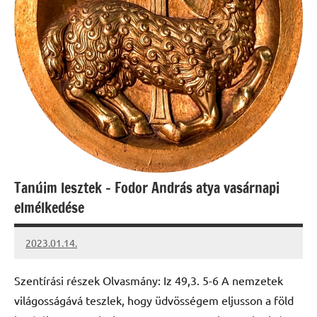
Tanúim lesztek – Fodor András atya vasárnapi
elmélkedése
2023.01.14.
kovacs.agi
Szentírási részek Olvasmány: Iz 49,3. 5-6 A nemzetek
világosságává teszlek, hogy üdvösségem eljusson a föld