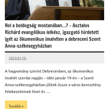
Hol a boldogság mostanában…? – Asztalos
Richárd evangélikus lelkész, igazgató hirdetett
igét az ökumenikus imahéten a debreceni Szent
Anna-székesegyházban
2023.01.19.
kovacs.agi
A hagyomány szerint Debrecenben, az ökumenikus
imahét szerdai napján – idén január 19-én – a Szent
Anna-székesegyházban jöttek össze a város keresztény
felekezeteinek hívei és …
Tovább