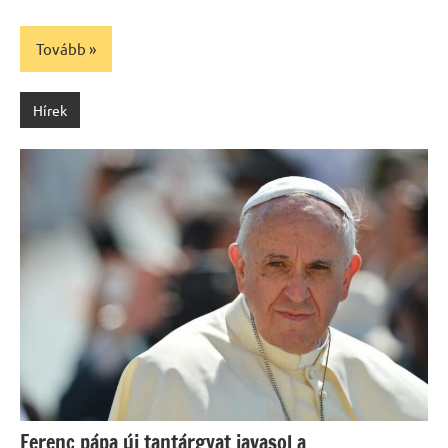
Tovább
Hírek
Ferenc pápa új tantárgyat javasol a