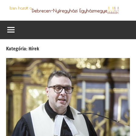
Skip
to
Debrecen-
Egyházmegyénk
content
hírei,
Nyíregyházi
programjai
Egyházmegye
Kategória:
Hírek