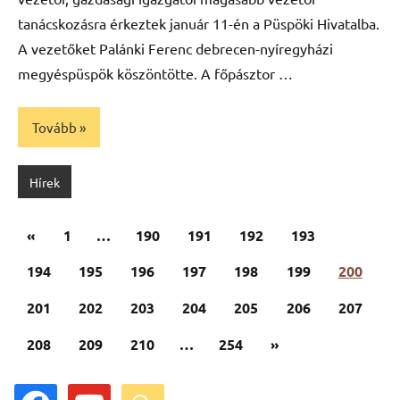
tanácskozásra érkeztek január 11-én a Püspöki Hivatalba.
A vezetőket Palánki Ferenc debrecen-nyíregyházi
megyéspüspök köszöntötte. A főpásztor …
Tovább
Hírek
Bejegyzések
Előző
«
1
…
190
191
192
193
lapozása
cikk
194
195
196
197
198
199
200
201
202
203
204
205
206
207
Következő
208
209
210
…
254
»
cikk
facebook
youtube
search