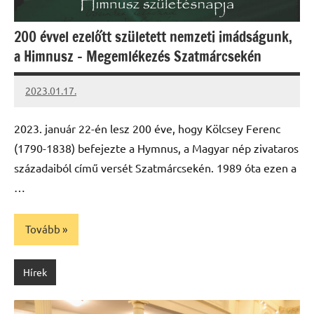
200 évvel ezelőtt született nemzeti imádságunk,
a Himnusz – Megemlékezés Szatmárcsekén
2023.01.17.
kovacs.agi
2023. január 22-én lesz 200 éve, hogy Kölcsey Ferenc
(1790-1838) befejezte a Hymnus, a Magyar nép zivataros
századaiból című versét Szatmárcsekén. 1989 óta ezen a
…
Tovább
Hírek