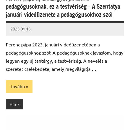
pedagógusoknak, ez a testvériség – A Szentatya
januári videóüzenete a pedagógusokhoz szól
2023.01.13.
kovacs.agi
Ferenc pápa 2023. januári videóüzenetében a
pedagógusokhoz szól: A pedagógusoknak javaslom, hogy
legyen egy új tantárgy, a testvériség. A nevelés a
szeretet cselekedete, amely megvilágítja …
Tovább
Hírek