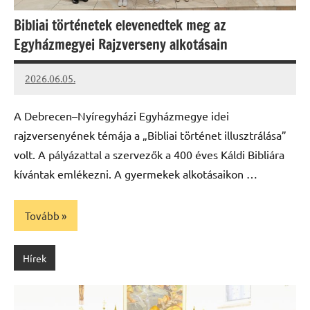
Bibliai történetek elevenedtek meg az
Egyházmegyei Rajzverseny alkotásain
2026.06.05.
Leiszt
Máté
A Debrecen–Nyíregyházi Egyházmegye idei
rajzversenyének témája a „Bibliai történet illusztrálása”
volt. A pályázattal a szervezők a 400 éves Káldi Bibliára
kívántak emlékezni. A gyermekek alkotásaikon …
Tovább
Hírek