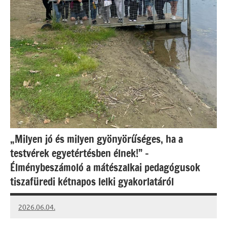
„Milyen jó és milyen gyönyörűséges, ha a
testvérek egyetértésben élnek!” –
Élménybeszámoló a mátészalkai pedagógusok
tiszafüredi kétnapos lelki gyakorlatáról
2026.06.04.
Leiszt
Máté