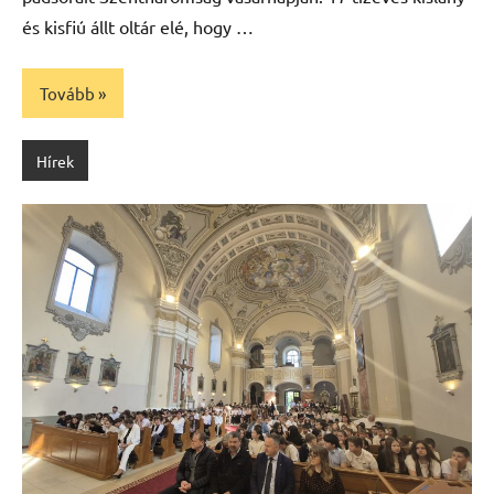
és kisfiú állt oltár elé, hogy …
Tovább
Hírek