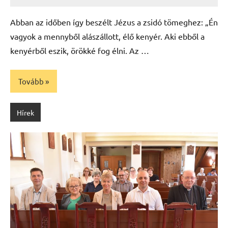
Leiszt
Máté
Abban az időben így beszélt Jézus a zsidó tömeghez: „Én
vagyok a mennyből alászállott, élő kenyér. Aki ebből a
kenyérből eszik, örökké fog élni. Az …
Tovább
Hírek