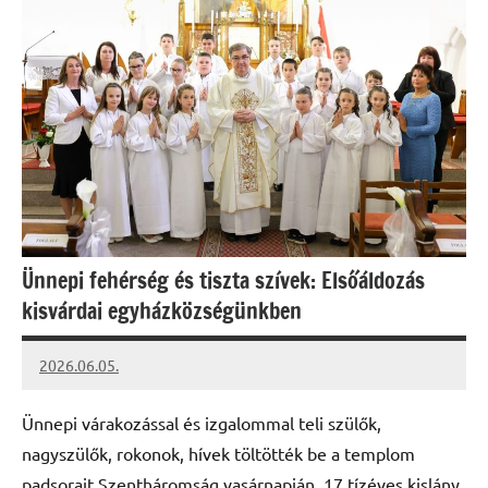
Ünnepi fehérség és tiszta szívek: Elsőáldozás
kisvárdai egyházközségünkben
2026.06.05.
Leiszt
Máté
Ünnepi várakozással és izgalommal teli szülők,
nagyszülők, rokonok, hívek töltötték be a templom
padsorait Szentháromság vasárnapján. 17 tízéves kislány