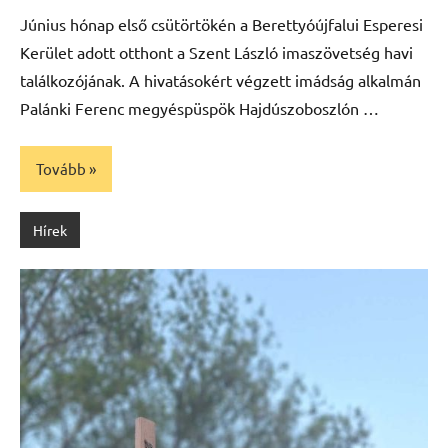
Máté
Június hónap első csütörtökén a Berettyóújfalui Esperesi
Kerület adott otthont a Szent László imaszövetség havi
találkozójának. A hivatásokért végzett imádság alkalmán
Palánki Ferenc megyéspüspök Hajdúszoboszlón …
Tovább
Hírek