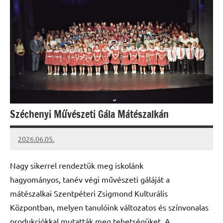
Széchenyi Művészeti Gála Mátészalkán
2026.06.05.
Leiszt
Máté
Nagy sikerrel rendeztük meg iskolánk
hagyományos, tanév végi művészeti gáláját a
mátészalkai Szentpéteri Zsigmond Kulturális
Központban, melyen tanulóink változatos és színvonalas
produkciókkal mutatták meg tehetségüket. A …