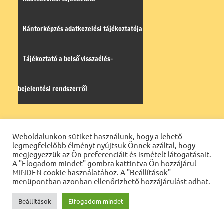
Kántorképzés adatkezelési tájékoztatója
Tájékoztató a belső visszaélés-
bejelentési rendszerről
Napi evangélium
Öröm-hír
Weboldalunkon sütiket használunk, hogy a lehető
legmegfelelőbb élményt nyújtsuk Önnek azáltal, hogy
megjegyezzük az Ön preferenciáit és ismételt látogatásait.
A "Elogadom mindet" gombra kattintva Ön hozzájárul
MINDEN cookie használatához. A "Beállítások"
menüpontban azonban ellenőrizhető hozzájárulást adhat.
Beállítások
Elfogadom mindet