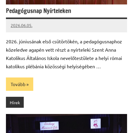
Pedagógusnap Nyírteleken
2026.06.05.
Leiszt
Máté
2026. júniusának első csütörtökén, a pedagógusnaphoz
közeledve agapén vett részt a nyírteleki Szent Anna
Katolikus Általános Iskola nevelőtestülete a helyi római
katolikus plébánia közösségi helyiségében …
Tovább
Hírek