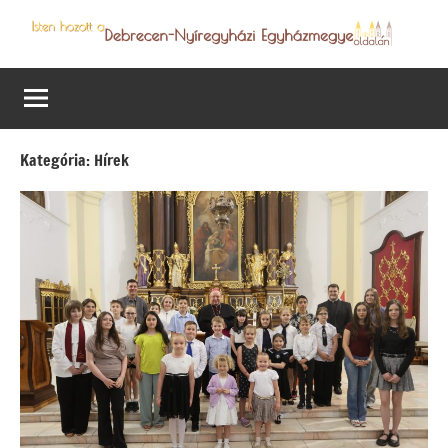
Skip
to
Debrecen-
Egyházmegyénk
content
hírei,
Nyíregyházi
programjai
Egyházmegye
Kategória:
Hírek