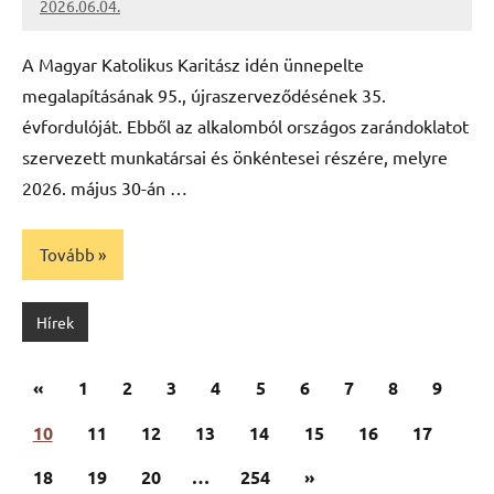
2026.06.04.
Leiszt
Máté
A Magyar Katolikus Karitász idén ünnepelte
megalapításának 95., újraszerveződésének 35.
évfordulóját. Ebből az alkalomból országos zarándoklatot
szervezett munkatársai és önkéntesei részére, melyre
2026. május 30-án …
Tovább
Hírek
Bejegyzések
Előző
«
1
2
3
4
5
6
7
8
9
lapozása
cikk
10
11
12
13
14
15
16
17
Következő
18
19
20
…
254
»