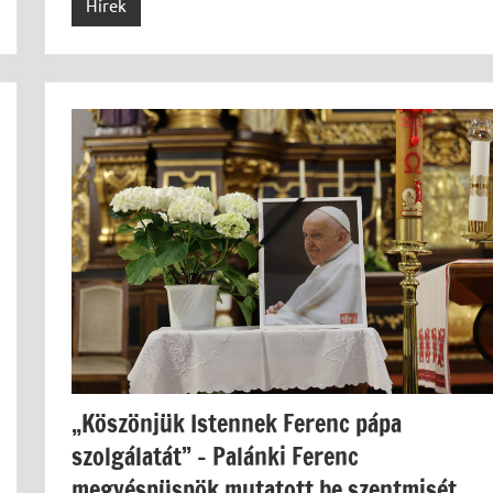
Hírek
„Köszönjük Istennek Ferenc pápa
szolgálatát” – Palánki Ferenc
megyéspüspök mutatott be szentmisét