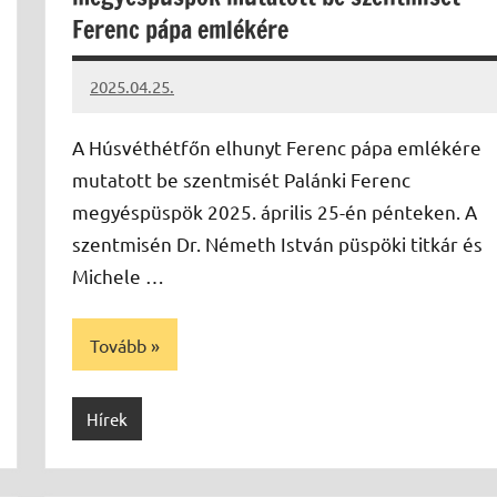
Ferenc pápa emlékére
2025.04.25.
Leiszt
Máté
A Húsvéthétfőn elhunyt Ferenc pápa emlékére
mutatott be szentmisét Palánki Ferenc
megyéspüspök 2025. április 25-én pénteken. A
szentmisén Dr. Németh István püspöki titkár és
Michele …
Tovább
Hírek