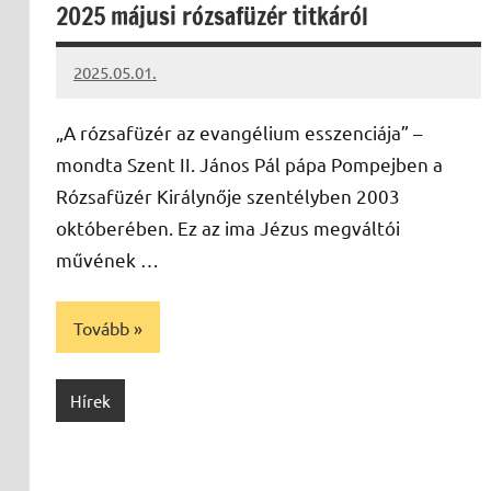
2025 májusi rózsafüzér titkáról
2025.05.01.
Leiszt
Máté
„A rózsafüzér az evangélium esszenciája” –
mondta Szent II. János Pál pápa Pompejben a
Rózsafüzér Királynője szentélyben 2003
októberében. Ez az ima Jézus megváltói
művének …
Tovább
Hírek