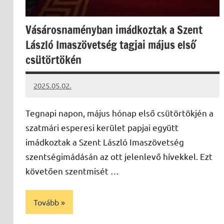
Vásárosnaményban imádkoztak a Szent
László Imaszövetség tagjai május első
csütörtökén
2025.05.02.
Leiszt
Máté
Tegnapi napon, május hónap első csütörtökjén a
szatmári esperesi kerület papjai együtt
imádkoztak a Szent László Imaszövetség
szentségimádásán az ott jelenlevő hívekkel. Ezt
követően szentmisét …
Tovább