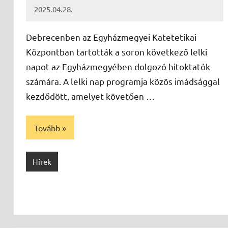
2025.04.28.
Leiszt
Máté
Debrecenben az Egyházmegyei Katetetikai
Központban tartották a soron következő lelki
napot az Egyházmegyében dolgozó hitoktatók
számára. A lelki nap programja közös imádsággal
kezdődött, amelyet követően …
Tovább
Hírek