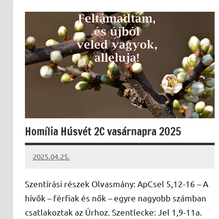
Homília Húsvét 2C vasárnapra 2025
2025.04.25.
Leiszt
Máté
Szentírási részek Olvasmány: ApCsel 5,12-16 – A
hívők – férfiak és nők – egyre nagyobb számban
csatlakoztak az Úrhoz. Szentlecke: Jel 1,9-11a.