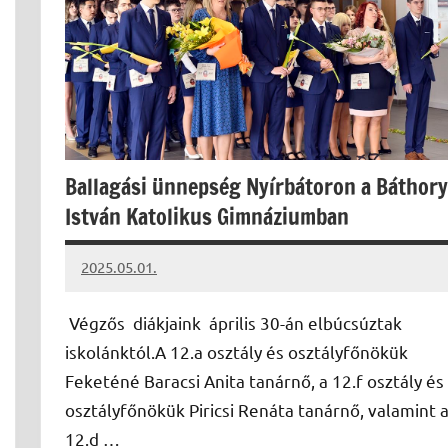
Ballagási ünnepség Nyírbátoron a Báthory
István Katolikus Gimnáziumban
2025.05.01.
Leiszt
Máté
Végzős diákjaink április 30-án elbúcsúztak
iskolánktól.A 12.a osztály és osztályfőnökük
Feketéné Baracsi Anita tanárnő, a 12.f osztály és
osztályfőnökük Piricsi Renáta tanárnő, valamint 
12.d …