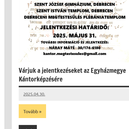
Várjuk a jelentkezéseket az Egyházmegye
Kántorképzésére
2025.04.30.
Leiszt
Máté
Tovább