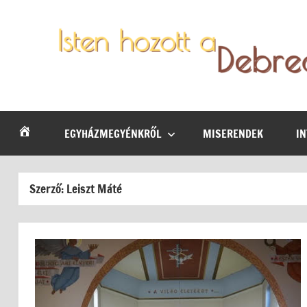
Skip
to
content
Debrecen-
Egyházmegyénk
hírei,
Nyíregyházi
programjai
EGYHÁZMEGYÉNKRŐL
MISERENDEK
I
Egyházmegye
Szerző:
Leiszt Máté