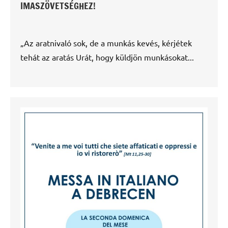
IMASZÖVETSÉGHEZ!
„Az aratnivaló sok, de a munkás kevés, kérjétek
tehát az aratás Urát, hogy küldjön munkásokat...