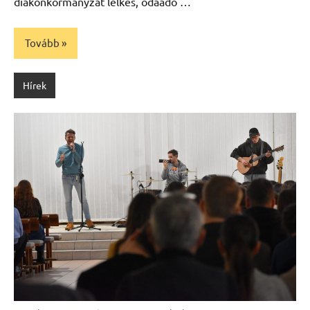
diákönkormányzat lelkes, odaadó …
Tovább
Hírek