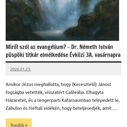
Miről szól az evangélium? – Dr. Németh István
püspöki titkár elmélkedése Évközi 3A. vasárnapra
2026.01.23.
Leiszt
Máté
Amikor Jézus meghallotta, hogy (Keresztelő) Jánost
fogságba vetették, visszatért Galileába. Elhagyta
Názáretet, és a tengerparti Kafarnaumban telepedett le,
Zabulon és Neftali vidékén, hogy beteljesedjék, amit …
Tovább