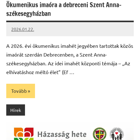
Ökumenikus imaóra a debreceni Szent Anna-
székesegyházban
2026.01.22.
Leiszt
Máté
A 2026. évi ökumenikus imahét jegyében tartottak közös
imaórát szerdán Debrecenben, a Szent Anna-
székesegyházban. Az idei imahét központi témája – „Az
elhívatáshoz méltó élet” (Ef …
Tovább
Hírek