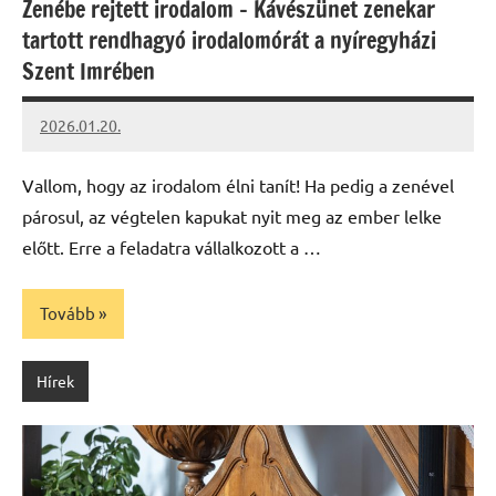
Zenébe rejtett irodalom – Kávészünet zenekar
tartott rendhagyó irodalomórát a nyíregyházi
Szent Imrében
2026.01.20.
Leiszt
Máté
Vallom, hogy az irodalom élni tanít! Ha pedig a zenével
párosul, az végtelen kapukat nyit meg az ember lelke
előtt. Erre a feladatra vállalkozott a …
Tovább
Hírek