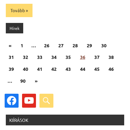
Tovább
Hírek
Bejegyzések
Előző
«
1
…
26
27
28
29
30
lapozása
cikk
31
32
33
34
35
36
37
38
39
40
41
42
43
44
45
46
Következő
…
90
»
cikk
facebook
youtube
search
KIÍRÁSOK