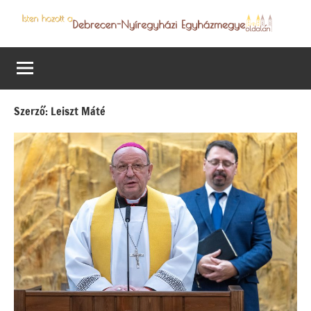
Skip
to
Debrecen-
Egyházmegyénk
content
hírei,
Nyíregyházi
programjai
Egyházmegye
Szerző:
Leiszt Máté