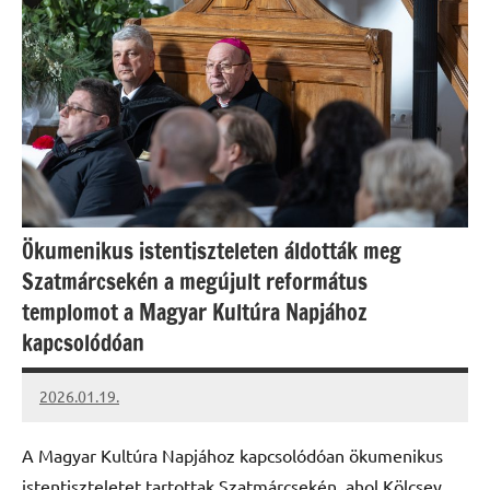
Ökumenikus istentiszteleten áldották meg
Szatmárcsekén a megújult református
templomot a Magyar Kultúra Napjához
kapcsolódóan
2026.01.19.
Leiszt
Máté
A Magyar Kultúra Napjához kapcsolódóan ökumenikus
istentiszteletet tartottak Szatmárcsekén, ahol Kölcsey