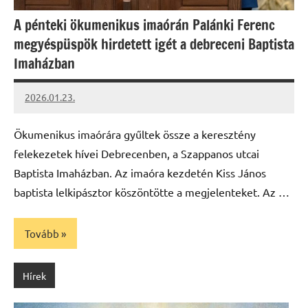
A pénteki ökumenikus imaórán Palánki Ferenc
megyéspüspök hirdetett igét a debreceni Baptista
Imaházban
2026.01.23.
Leiszt
Máté
Ökumenikus imaórára gyűltek össze a keresztény
felekezetek hívei Debrecenben, a Szappanos utcai
Baptista Imaházban. Az imaóra kezdetén Kiss János
baptista lelkipásztor köszöntötte a megjelenteket. Az …
Tovább
Hírek