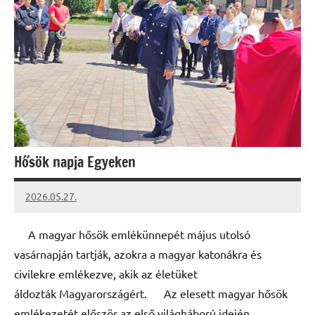
Hősök napja Egyeken
2026.05.27.
Leiszt
Máté
A magyar hősök emlékünnepét május utolsó
vasárnapján tartják, azokra a magyar katonákra és
civilekre emlékezve, akik az életüket
áldozták Magyarországért. Az elesett magyar hősök
emlékezetét először az első világháború idején, …