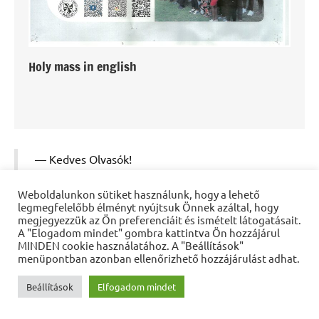
Holy mass in english
Kedves Olvasók!
Tájékoztatjuk Önöket, hogy 2021. december 1-től a
Weboldalunkon sütiket használunk, hogy a lehető
Debrecen-Nyíregyházi Egyházmegye honlapja, a
legmegfelelőbb élményt nyújtsuk Önnek azáltal, hogy
www.dnyem.hu
oldal új formában jelenik meg.
megjegyezzük az Ön preferenciáit és ismételt látogatásait.
A "Elogadom mindet" gombra kattintva Ön hozzájárul
A 2021. december 1. előtti cikkeink az ARCHÍVUM
MINDEN cookie használatához. A "Beállítások"
menüpont alatt, illetve a
archivum.dnyem.hu
oldalon
menüpontban azonban ellenőrizhető hozzájárulást adhat.
található.
Beállítások
Elfogadom mindet