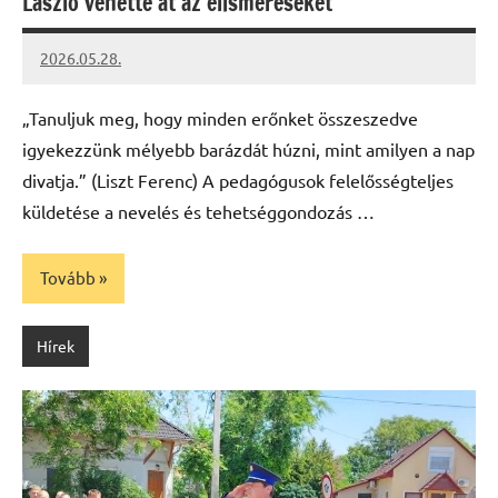
László vehette át az elismeréseket
2026.05.28.
Leiszt
Máté
„Tanuljuk meg, hogy minden erőnket összeszedve
igyekezzünk mélyebb barázdát húzni, mint amilyen a nap
divatja.” (Liszt Ferenc) A pedagógusok felelősségteljes
küldetése a nevelés és tehetséggondozás …
Tovább
Hírek