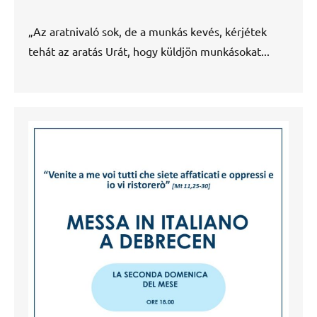
„Az aratnivaló sok, de a munkás kevés, kérjétek
tehát az aratás Urát, hogy küldjön munkásokat...