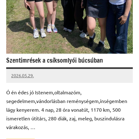
Szentimrések a csíksomlyói búcsúban
2026.05.29.
Leiszt
Máté
Ó én édes jó Istenem,oltalmazóm,
segedelmem,vándorlásban reménységem,ínségemben
lágy kenyerem. 4 nap, 28 óra vonatút, 1170 km, 500
ismeretlen útitárs, 280 diák, zaj, meleg, buszindulásra
várakozás, …