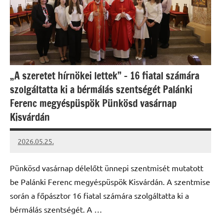
„A szeretet hírnökei lettek” – 16 fiatal számára
szolgáltatta ki a bérmálás szentségét Palánki
Ferenc megyéspüspök Pünkösd vasárnap
Kisvárdán
2026.05.25.
Leiszt
Máté
Pünkösd vasárnap délelőtt ünnepi szentmisét mutatott
be Palánki Ferenc megyéspüspök Kisvárdán. A szentmise
során a főpásztor 16 fiatal számára szolgáltatta ki a
bérmálás szentségét. A …