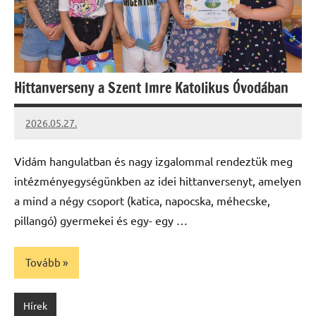
Hittanverseny a Szent Imre Katolikus Óvodában
2026.05.27.
Leiszt
Máté
Vidám hangulatban és nagy izgalommal rendeztük meg
intézményegységünkben az idei hittanversenyt, amelyen
a mind a négy csoport (katica, napocska, méhecske,
pillangó) gyermekei és egy- egy …
Tovább
Hírek