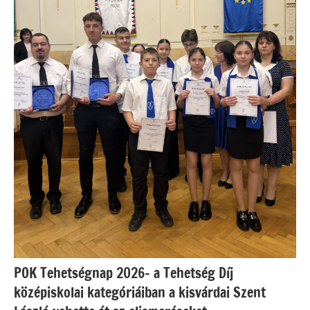
POK Tehetségnap 2026– a Tehetség Díj
középiskolai kategóriáiban a kisvárdai Szent