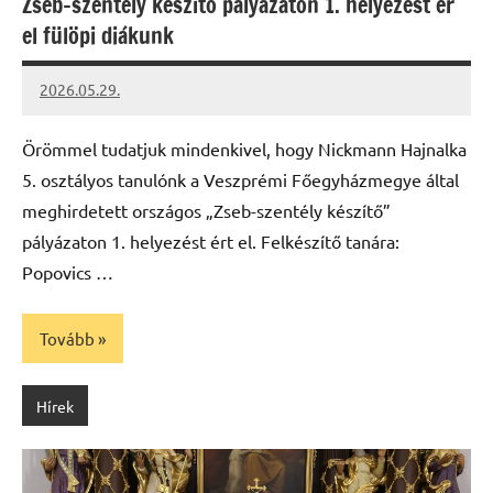
Zseb-szentély készítő pályázaton 1. helyezést ér
el fülöpi diákunk
2026.05.29.
Leiszt
Máté
Örömmel tudatjuk mindenkivel, hogy Nickmann Hajnalka
5. osztályos tanulónk a Veszprémi Főegyházmegye által
meghirdetett országos „Zseb-szentély készítő”
pályázaton 1. helyezést ért el. Felkészítő tanára:
Popovics …
Tovább
Hírek