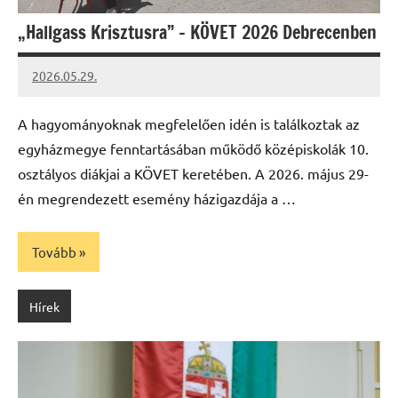
„Hallgass Krisztusra” – KÖVET 2026 Debrecenben
2026.05.29.
Leiszt
Máté
A hagyományoknak megfelelően idén is találkoztak az
egyházmegye fenntartásában működő középiskolák 10.
osztályos diákjai a KÖVET keretében. A 2026. május 29-
én megrendezett esemény házigazdája a …
Tovább
Hírek