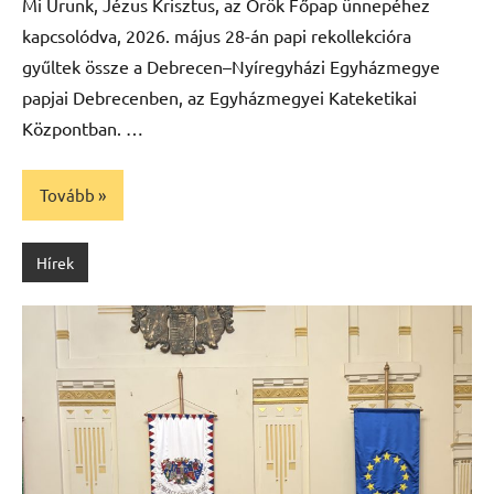
Mi Urunk, Jézus Krisztus, az Örök Főpap ünnepéhez
kapcsolódva, 2026. május 28-án papi rekollekcióra
gyűltek össze a Debrecen–Nyíregyházi Egyházmegye
papjai Debrecenben, az Egyházmegyei Kateketikai
Központban. …
Tovább
Hírek