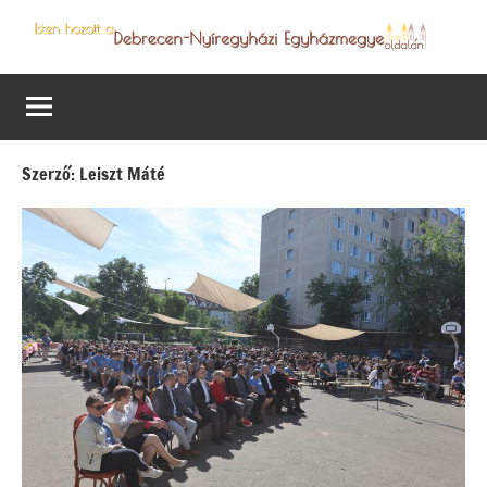
Skip
to
Debrecen-
Egyházmegyénk
content
hírei,
Nyíregyházi
programjai
Egyházmegye
Szerző:
Leiszt Máté