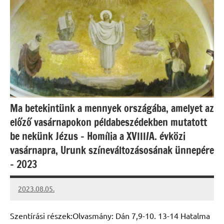
Ma betekintünk a mennyek országába, amelyet az
előző vasárnapokon példabeszédekben mutatott
be nekünk Jézus – Homília a XVIII/A. évközi
vasárnapra, Urunk színeváltozásosának ünnepére
– 2023
2023.08.05.
kovacs.agi
Szentírási részek:Olvasmány: Dán 7,9-10. 13-14 Hatalma