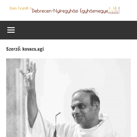
Skip
to
Debrecen-
Egyházmegyénk
content
hírei,
Nyíregyházi
programjai
Egyházmegye
Szerző:
kovacs.agi