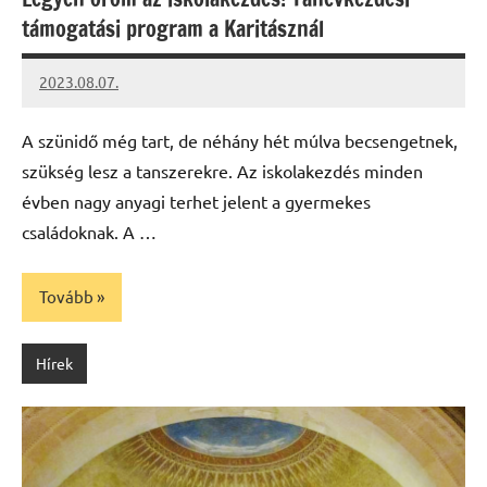
támogatási program a Karitásznál
2023.08.07.
kovacs.agi
A szünidő még tart, de néhány hét múlva becsengetnek,
szükség lesz a tanszerekre. Az iskolakezdés minden
évben nagy anyagi terhet jelent a gyermekes
családoknak. A …
Tovább
Hírek