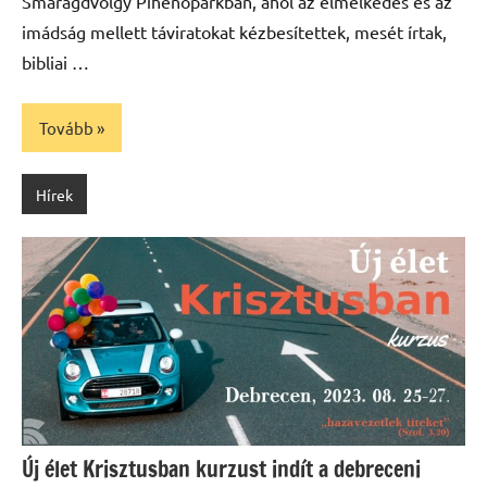
Smaragdvölgy Pihenőparkban, ahol az elmélkedés és az
imádság mellett táviratokat kézbesítettek, mesét írtak,
bibliai …
Tovább
Hírek
Új élet Krisztusban kurzust indít a debreceni