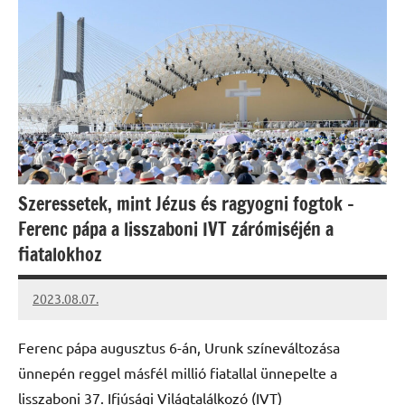
Szeressetek, mint Jézus és ragyogni fogtok –
Ferenc pápa a lisszaboni IVT zárómiséjén a
fiatalokhoz
2023.08.07.
kovacs.agi
Ferenc pápa augusztus 6-án, Urunk színeváltozása
ünnepén reggel másfél millió fiatallal ünnepelte a
lisszaboni 37. Ifjúsági Világtalálkozó (IVT)