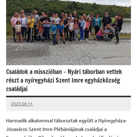
Családok a misszióban – Nyári táborban vettek
részt a nyíregyházi Szent Imre egyházközség
családjai
2023.08.11.
kovacs.agi
Harmadik alkalommal táboroztak együtt a Nyíregyháza-
Jósaváros Szent Imre Plébániájának családjai a