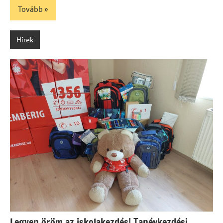
Tovább
Hírek
Legyen öröm az iskolakezdés! Tanévkezdési