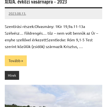
XIX/A. évközi vasárnapra – 2023
2023.08.13.
kovacs.agi
Szentírási részek:Olvasmány: 1Kir 19,9a.11-13a
Szélvész… földrengés… tűz – nem volt bennük az Úr –
enyhe szellővel érkezettSzentlecke: Róm 9,1-5 Test
szerint közülük (zsidók) származik Krisztus, …
Tovább
Hírek