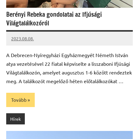
Berényi Rebeka gondolatai az Ifjúsági
Világtalálkozóról
2023.08.08.
kovacs.agi
A Debrecen-Nyíregyházi Egyházmegyét Németh István
atya vezetésével 22 fiatal képviselte a lisszaboni Ifjúsági
Világtalálkozón, amelyet augusztus 1-6 között rendeztek
meg. A találkozót megelőző héten előtalálkozókat …
Tovább
Hírek