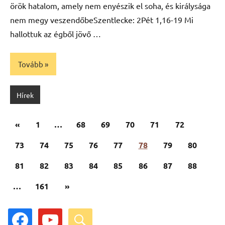
örök hatalom, amely nem enyészik el soha, és királysága
nem megy veszendőbeSzentlecke: 2Pét 1,16-19 Mi
hallottuk az égből jövő …
Tovább
Hírek
Bejegyzések
Előző
«
1
…
68
69
70
71
72
lapozása
cikk
73
74
75
76
77
78
79
80
81
82
83
84
85
86
87
88
Következő
…
161
»
cikk
facebook
youtube
search