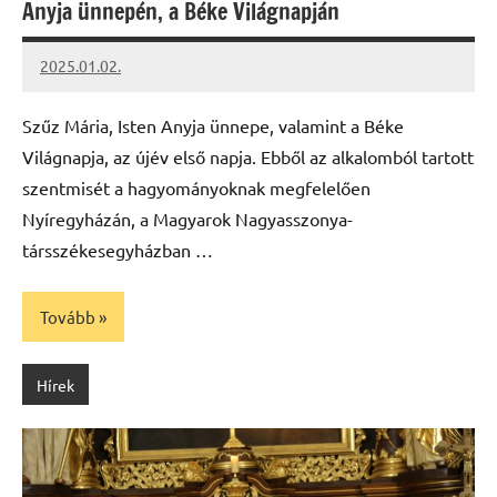
Anyja ünnepén, a Béke Világnapján
2025.01.02.
kovacs.agi
Szűz Mária, Isten Anyja ünnepe, valamint a Béke
Világnapja, az újév első napja. Ebből az alkalomból tartott
szentmisét a hagyományoknak megfelelően
Nyíregyházán, a Magyarok Nagyasszonya-
társszékesegyházban …
Tovább
Hírek