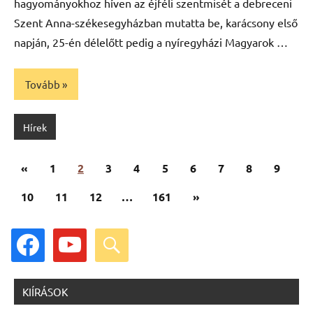
hagyományokhoz híven az éjféli szentmisét a debreceni
Szent Anna-székesegyházban mutatta be, karácsony első
napján, 25-én délelőtt pedig a nyíregyházi Magyarok …
Tovább
Hírek
Bejegyzések
Előző
«
1
2
3
4
5
6
7
8
9
lapozása
cikk
Következő
10
11
12
…
161
»
cikk
facebook
youtube
search
KIÍRÁSOK