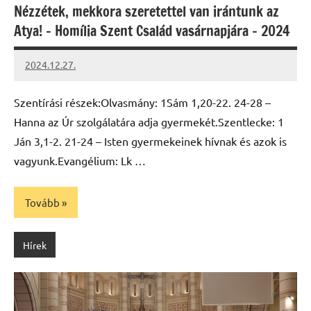
Nézzétek, mekkora szeretettel van irántunk az
Atya! – Homília Szent Család vasárnapjára – 2024
2024.12.27.
kovacs.agi
Szentírási részek:Olvasmány: 1Sám 1,20-22. 24-28 –
Hanna az Úr szolgálatára adja gyermekét.Szentlecke: 1
Ján 3,1-2. 21-24 – Isten gyermekeinek hívnak és azok is
vagyunk.Evangélium: Lk …
Tovább
Hírek