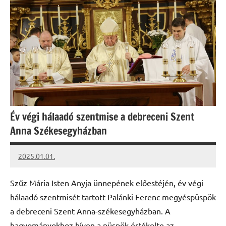
Év végi hálaadó szentmise a debreceni Szent
Anna Székesegyházban
2025.01.01.
kovacs.agi
Szűz Mária Isten Anyja ünnepének előestéjén, év végi
hálaadó szentmisét tartott Palánki Ferenc megyéspüspök
a debreceni Szent Anna-székesegyházban. A
hagyományokhoz híven a püspök értékelte az …