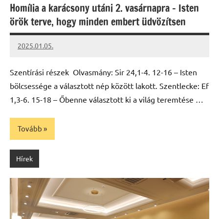
Homília a karácsony utáni 2. vasárnapra – Isten
örök terve, hogy minden embert üdvözítsen
2025.01.05.
kovacs.agi
Szentírási részek Olvasmány: Sir 24,1-4. 12-16 – Isten
bölcsessége a választott nép között lakott. Szentlecke: Ef
1,3-6. 15-18 – Őbenne választott ki a világ teremtése …
Tovább
Hírek