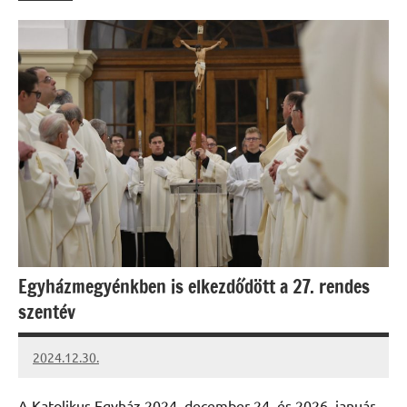
Egyházmegyénkben is elkezdődött a 27. rendes
szentév
2024.12.30.
kovacs.agi
A Katolikus Egyház 2024. december 24. és 2026. január