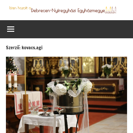
Skip
to
Debrecen-
Egyházmegyénk
content
hírei,
Nyíregyházi
programjai
Egyházmegye
Szerző:
kovacs.agi