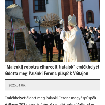
“Malenkij robotra elhurcolt fiatalok” emlékhelyét
áldotta meg Palánki Ferenc püspök Vállajon
2025.01.06.
kovacs.agi
Emlékhelyet áldott meg Palánki Ferenc megyéspüspök
Vállajon 2025. január 4-én. Az emlékhely a Vállajról és