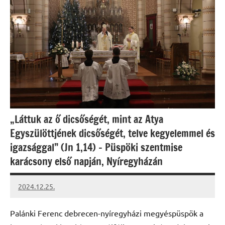
„Láttuk az ő dicsőségét, mint az Atya
Egyszülöttjének dicsőségét, telve kegyelemmel és
igazsággal” (Jn 1,14) – Püspöki szentmise
karácsony első napján, Nyíregyházán
2024.12.25.
kovacs.agi
Palánki Ferenc debrecen-nyíregyházi megyéspüspök a