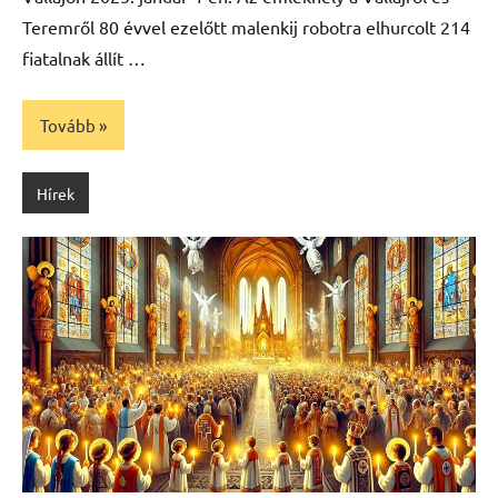
Teremről 80 évvel ezelőtt malenkij robotra elhurcolt 214
fiatalnak állít …
Tovább
Hírek