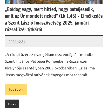
„Boldog vagy, mert hitted, hogy beteljesedik,
amit az Úr mondott neked” (Lk 1,45) – Elmélkedés
a Szent László Imaszövetség 2025. januári
rózsafüzér titkáról
2024.12.31.
kovacs.agi
„A rózsafüzér az evangélium esszenciája” – mondta
Szent II. János Pál pápa Pompejben aRózsafüzér
Királynője szentélyben 2003 októberében. Ez az ima
Jézus megváltói művéneklényeges mozzanatait …
Tovább
Hírek