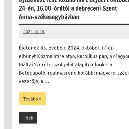
24-én, 16.00-órától a debreceni Szent
Anna-székesegyházban
2024.10.18.
kovacs.agi
Életének 85. évében, 2024. október 17-én
elhunyt Kozma Imre atya, katolikus pap, a Magya
Máltai Szeretetszolgálat alapító elnöke, a
Betegápoló Irgalmasrend korábbi magyarországi
vezetője, a …
Tovább
Hírek