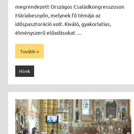
megrendezett Országos Családkongresszuson
Máriabesnyőn, melynek fő témája az
időspasztoráció volt. Kiváló, gyakorlatias,
élményszerű előadásokat …
Tovább
Hírek