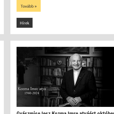
Tovább
Hírek
Gyászmise lesz Kozma Imre atyáért októbe