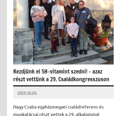
Kezdjünk el 5H-vitamint szedni! – azaz
részt vettünk a 29. Családkongresszuson
2024.10.24.
kovacs.agi
Nagy Csaba egyházmegyei családreferens és
munkatársai részt vettek a 29. alkalommal