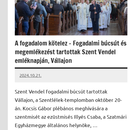
A fogadalom kötelez – Fogadalmi búcsút és
megemlékezést tartottak Szent Vendel
emléknapján, Vállajon
2024.10.21.
kovacs.agi
Szent Vendel fogadalmi búcsút tartottak
Vállajon, a Szentlélek-templomban október 20-
án. Kocsis Gábor plébános meghívására a
szentmisét az ezüstmisés Illyés Csaba, a Szatmári
Egyházmegye általános helynöke, …