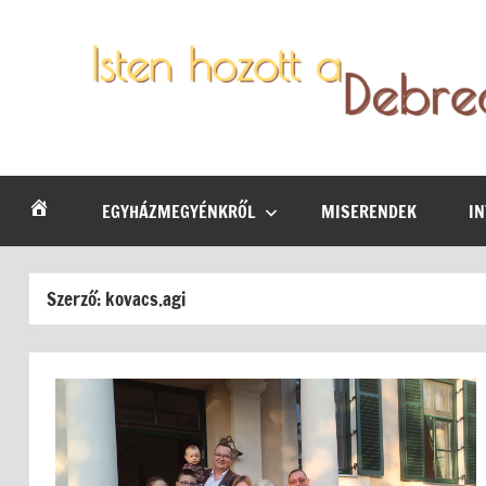
Skip
to
content
Debrecen-
Egyházmegyénk
hírei,
Nyíregyházi
programjai
EGYHÁZMEGYÉNKRŐL
MISERENDEK
I
Egyházmegye
Szerző:
kovacs.agi