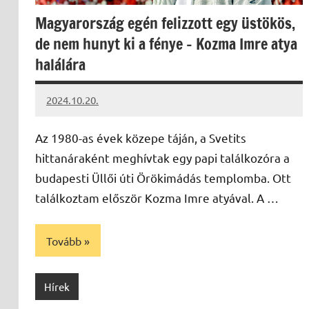
Magyarország egén felizzott egy üstökös,
de nem hunyt ki a fénye – Kozma Imre atya
halálára
2024.10.20.
kovacs.agi
Az 1980-as évek közepe táján, a Svetits
hittanáraként meghívtak egy papi találkozóra a
budapesti Üllői úti Örökimádás templomba. Ott
találkoztam először Kozma Imre atyával. A …
Tovább
Hírek