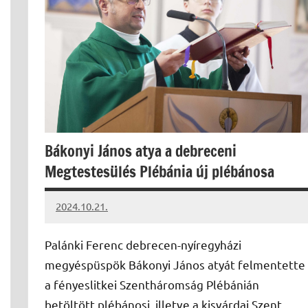
Bákonyi János atya a debreceni
Megtestesülés Plébánia új plébánosa
2024.10.21.
kovacs.agi
Palánki Ferenc debrecen-nyíregyházi
megyéspüspök Bákonyi János atyát felmentette
a fényeslitkei Szentháromság Plébánián
betöltött plébánosi, illetve a kisvárdai Szent