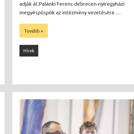
adják át.Palánki Ferenc debrecen-nyíregyházi
megyéspüspök az intézmény vezetésére …
Tovább
Hírek