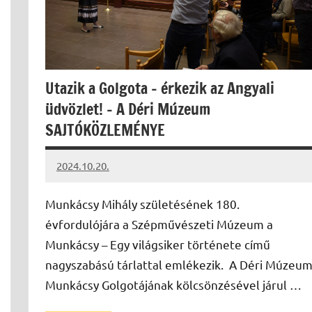
Utazik a Golgota – érkezik az Angyali
üdvözlet! – A Déri Múzeum
SAJTÓKÖZLEMÉNYE
2024.10.20.
kovacs.agi
Munkácsy Mihály születésének 180.
évfordulójára a Szépművészeti Múzeum a
Munkácsy – Egy világsiker története című
nagyszabású tárlattal emlékezik. A Déri Múzeu
Munkácsy Golgotájának kölcsönzésével járul …