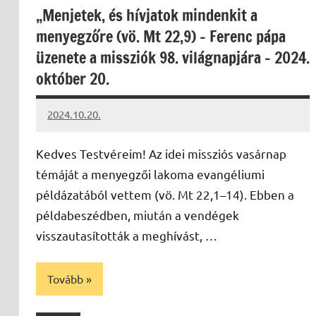
„Menjetek, és hívjatok mindenkit a
menyegzőre (vö. Mt 22,9) – Ferenc pápa
üzenete a missziók 98. világnapjára – 2024.
október 20.
2024.10.20.
kovacs.agi
Kedves Testvéreim! Az idei missziós vasárnap
témáját a menyegzői lakoma evangéliumi
példázatából vettem (vö. Mt 22,1–14). Ebben a
példabeszédben, miután a vendégek
visszautasították a meghívást, …
Tovább