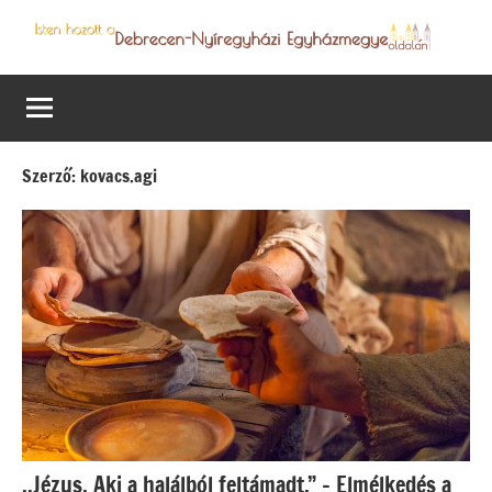
Skip
to
Debrecen-
Egyházmegyénk
content
hírei,
Nyíregyházi
programjai
Egyházmegye
Szerző:
kovacs.agi
,,Jézus, Aki a halálból feltámadt.” – Elmélkedés a