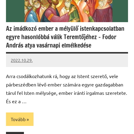
Az imádkozó ember a mélyülő istenkapcsolatban
egyre hasonlóbbá válik Teremtőjéhez – Fodor
András atya vasárnapi elmélkedése
2022.10.29.
kovacs.agi
Arra csodálkozhatunk rá, hogy az Istent szerető, vele
párbeszédben lévő ember számára egyre gazdagabban
tárul fel Isten mélysége, ember iránti irgalmas szeretete.
És ez a …
Tovább