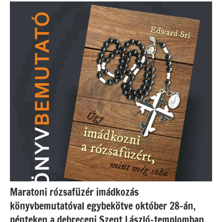
Maratoni rózsafüzér imádkozás
könyvbemutatóval egybekötve október 28-án,
pénteken a debreceni Szent László-templomban