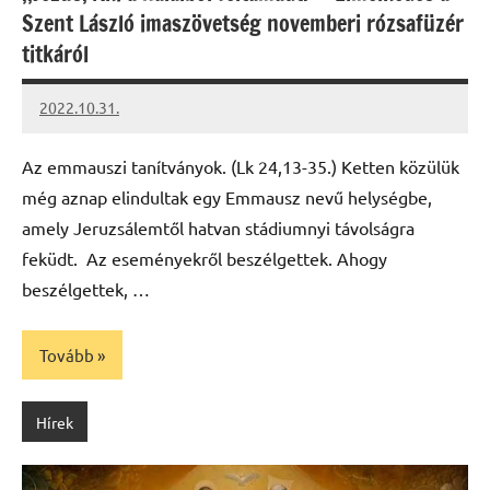
Szent László imaszövetség novemberi rózsafüzér
titkáról
2022.10.31.
kovacs.agi
Az emmauszi tanítványok. (Lk 24,13-35.) Ketten közülük
még aznap elindultak egy Emmausz nevű helységbe,
amely Jeruzsálemtől hatvan stádiumnyi távolságra
feküdt. Az eseményekről beszélgettek. Ahogy
beszélgettek, …
Tovább
Hírek