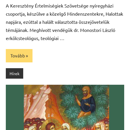
A Keresztény Értelmiségiek Szövetsége nyíregyházi
csoportja, készülve a közelgő Mindenszentekre, Halottak
napjára, ezúttal a halált választotta összejövetelük
témájának. Meghívott vendégük dr. Monostori László
erkölcsteológus, teológiai …
Tovább
Hírek