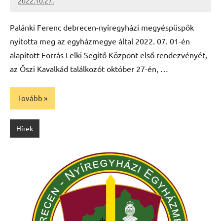
2022.10.27.
kovacs.agi
Palánki Ferenc debrecen-nyíregyházi megyéspüspök
nyitotta meg az egyházmegye által 2022. 07. 01-én
alapított Forrás Lelki Segítő Központ első rendezvényét,
az Őszi Kavalkád találkozót október 27-én, …
Tovább
Hírek