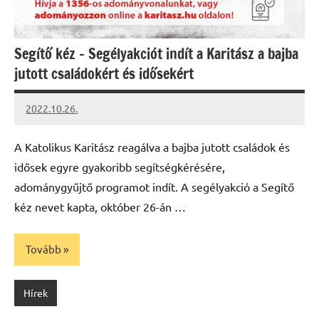
Segítő kéz – Segélyakciót indít a Karitász a bajba
jutott családokért és idősekért
2022.10.26.
kovacs.agi
A Katolikus Karitász reagálva a bajba jutott családok és
idősek egyre gyakoribb segítségkérésére,
adománygyűjtő programot indít. A segélyakció a Segítő
kéz nevet kapta, október 26-án …
Tovább
Hírek