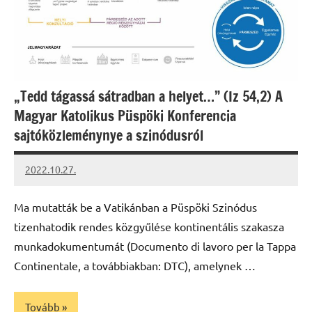
„Tedd tágassá sátradban a helyet…” (Iz 54,2) A
Magyar Katolikus Püspöki Konferencia
sajtóközleménynye a szinódusról
2022.10.27.
kovacs.agi
Ma mutatták be a Vatikánban a Püspöki Szinódus
tizenhatodik rendes közgyűlése kontinentális szakasza
munkadokumentumát (Documento di lavoro per la Tappa
Continentale, a továbbiakban: DTC), amelynek …
Tovább