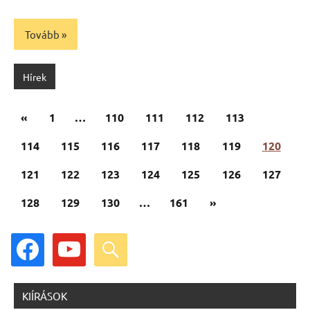
Tovább
Hírek
Bejegyzések
Előző
«
1
…
110
111
112
113
lapozása
cikk
114
115
116
117
118
119
120
121
122
123
124
125
126
127
Következő
128
129
130
…
161
»
cikk
facebook
youtube
search
KIÍRÁSOK