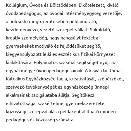
Kollégium, Óvoda és Bölcsődében. Elkötelezett, kiváló
óvodapedagógus, az óvodai intézményegység vezetője,
a bölcsőde megteremtésében példamutató,
kezdeményező, vezető szerepet vállalt. Sokoldalú,
kreatív személyiség, nagy hangsúlyt fektet a
gyermekeket motiváló és fejlődésüket segítő,
kiegyensúlyozott lelki és esztétikus fizikai környezet
kialakítására. Folyamatos szakmai segítséget nyújt az
egyházmegye óvodapedagógusainak. A kisvárdai Római
Katolikus Egyházközség tagja, kreativitását, szépérzékét,
szervező tevékenységét az egyházközség ünnepi
alkalmainak szolgálatába állítja. Segítőkész
elhivatottsága, szakértelme, gyermekszeretete,
közösségi szerepvállalása példaként állítható minden
pedagógus és közösség számára.