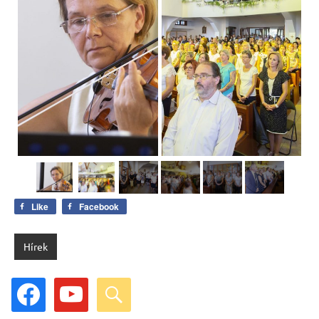
Like
Facebook
Hírek
facebook
youtube
search