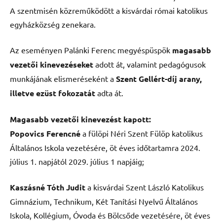
A szentmisén közreműködött a kisvárdai római katolikus
egyházközség zenekara.
Az eseményen Palánki Ferenc megyéspüspök
magasabb
vezetői kinevezéseket
adott át, valamint pedagógusok
munkájának elismeréseként a
Szent Gellért-díj arany,
illetve ezüst
fokozatát
adta át.
Magasabb vezetői kinevezést kapott:
Popovics Ferencné
a fülöpi Néri Szent Fülöp katolikus
Általános Iskola vezetésére, öt éves időtartamra 2024.
július 1. napjától 2029. július 1 napjáig;
Kaszásné Tóth Judit
a kisvárdai Szent László Katolikus
Gimnázium, Technikum, Két Tanítási Nyelvű Általános
Iskola, Kollégium, Óvoda és Bölcsőde vezetésére, öt éves