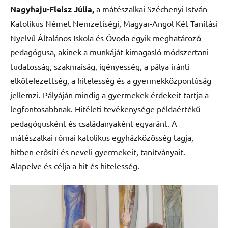
Nagyhaju-Fleisz Júlia,
a mátészalkai Széchenyi István
Katolikus Német Nemzetiségi, Magyar-Angol Két Tanítási
Nyelvű Általános Iskola és Óvoda egyik meghatározó
pedagógusa, akinek a munkáját kimagasló módszertani
tudatosság, szakmaiság, igényesség, a pálya iránti
elkötelezettség, a hitelesség és a gyermekközpontúság
jellemzi. Pályáján mindig a gyermekek érdekeit tartja a
legfontosabbnak. Hitéleti tevékenysége példaértékű
pedagógusként és családanyaként egyaránt. A
mátészalkai római katolikus egyházközösség tagja,
hitben erősíti és neveli gyermekeit, tanítványait.
Alapelve és célja a hit és hitelesség.