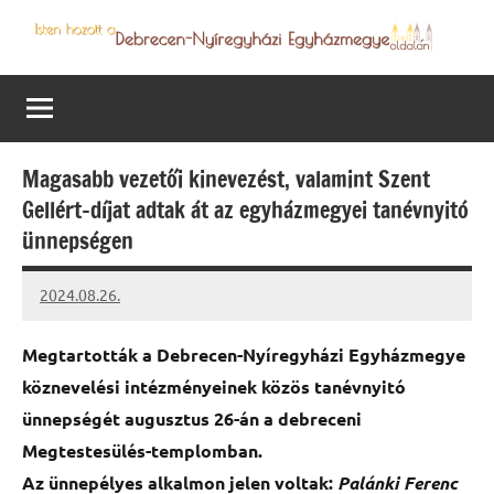
Skip
to
Debrecen-
Egyházmegyénk
content
hírei,
Nyíregyházi
programjai
Egyházmegye
Magasabb vezetői kinevezést, valamint Szent
Gellért-díjat adtak át az egyházmegyei tanévnyitó
ünnepségen
2024.08.26.
kovacs.agi
Megtartották a Debrecen-Nyíregyházi Egyházmegye
köznevelési intézményeinek közös tanévnyitó
ünnepségét augusztus 26-án a debreceni
Megtestesülés-templomban.
Az ünnepélyes alkalmon jelen voltak:
Palánki Ferenc