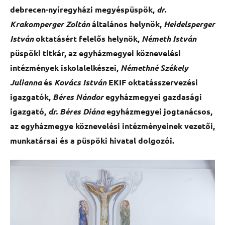
debrecen-nyíregyházi megyéspüspök,
dr.
Krakomperger Zoltán
általános helynök,
Heidelsperger
István
oktatásért felelős helynök,
Németh István
püspöki titkár, az egyházmegyei köznevelési
intézmények iskolalelkészei,
Némethné Székely
Julianna
és
Kovács István
EKIF oktatásszervezési
igazgatók,
Béres Nándor
egyházmegyei gazdasági
igazgató,
dr. Béres Diána
egyházmegyei jogtanácsos,
az egyházmegye köznevelési intézményeinek vezetői,
munkatársai és a püspöki hivatal dolgozói.