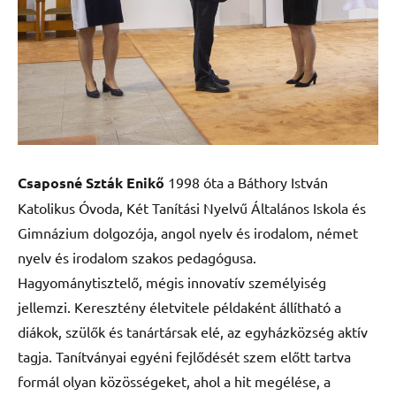
Csaposné Szták Enikő
1998 óta a Báthory István
Katolikus Óvoda, Két Tanítási Nyelvű Általános Iskola és
Gimnázium dolgozója, angol nyelv és irodalom, német
nyelv és irodalom szakos pedagógusa.
Hagyománytisztelő, mégis innovatív személyiség
jellemzi. Keresztény életvitele példaként állítható a
diákok, szülők és tanártársak elé, az egyházközség aktív
tagja. Tanítványai egyéni fejlődését szem előtt tartva
formál olyan közösségeket, ahol a hit megélése, a