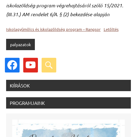
iskolazöldség-program végrehajtásáról szóló 15/2021.
(III.31.) AM rendelet 6/A. § (2) bekezdése alapján
Iskolagyümölcs és iskolazöldség program – Rangsor
Letöltés
palyazatok
facebook
youtube
search
KIÍRÁSOK
PROGRAMJAINK