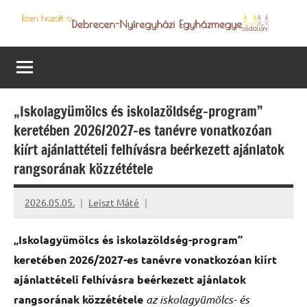
Skip
to
Debrecen-
Egyházmegyénk
content
hírei,
Nyíregyházi
programjai
Egyházmegye
„Iskolagyümölcs és iskolazöldség-program”
keretében 2026/2027-es tanévre vonatkozóan
kiírt ajánlattételi felhívásra beérkezett ajánlatok
rangsorának közzététele
2026.05.05.
Leiszt Máté
„Iskolagyümölcs és iskolazöldség-program”
keretében
2026/2027-es tanévre vonatkozóan kiírt
ajánlattételi felhívásra
beérkezett ajánlatok
rangsorának közzététele
az iskolagyümölcs- és