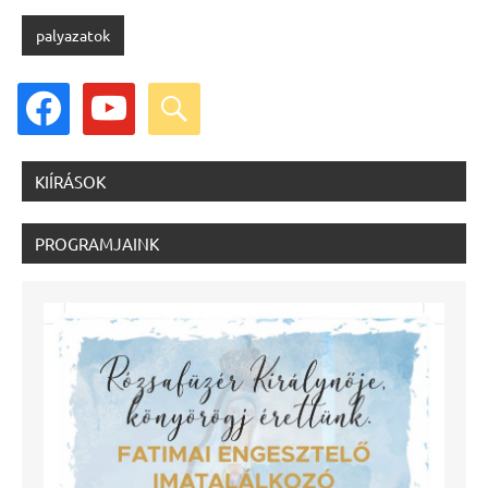
palyazatok
facebook
youtube
search
KIÍRÁSOK
PROGRAMJAINK