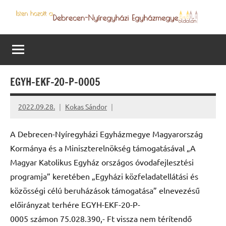
Skip
to
Debrecen-
Egyházmegyénk
content
hírei,
Nyíregyházi
programjai
Egyházmegye
EGYH-EKF-20-P-0005
2022.09.28.
Kokas Sándor
A Debrecen-Nyíregyházi Egyházmegye Magyarország
Kormánya és a Miniszterelnökség támogatásával „A
Magyar Katolikus Egyház országos óvodafejlesztési
programja” keretében „Egyházi közfeladatellátási és
közösségi célú beruházások támogatása” elnevezésű
előirányzat terhére EGYH-EKF-20-P-
0005 számon 75.028.390,- Ft vissza nem térítendő